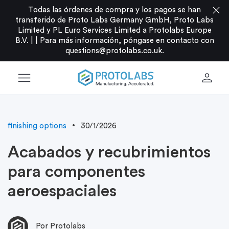
close
Todas las órdenes de compra y los pagos se han
transferido de Proto Labs Germany GmbH, Proto Labs
Limited y PL Euro Services Limited a Protolabs Europe
B.V. |
|
Para más información, póngase en contacto con
questions@protolabs.co.uk
.
menu
person
finishing options
30/1/2026
Acabados y recubrimientos
para componentes
aeroespaciales
Por Protolabs