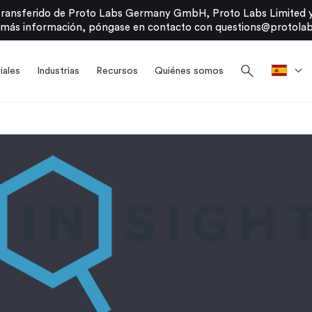
transferido de Proto Labs Germany GmbH, Proto Labs Limited y
 más información, póngase en contacto con
questions@protolab
search
iales
Industrias
Recursos
Quiénes somos