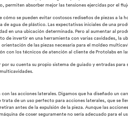
 permiten absorber mejor las tensiones ejercidas por el fluj
e cómo se pueden evitar costosos rediseños de piezas a la h
 de agua de plástico. Las expectativas iniciales de una prod
dad en una ubicación determinada. Pero al aumentar al prod
 de invertir en una herramienta con varias cavidades, la ubi
la orientación de las piezas necesaria para el moldeo multica
n con los técnicos de atención al cliente de Protolabs en las
or su cuenta su propio sistema de guiado y entradas para s
 multicavidades.
n con las acciones laterales. Digamos que ha diseñado un car
e trata de un uso perfecto para acciones laterales, que se lle
 retiran antes de la expulsión de la pieza. Aunque las accion
 máquina de coser seguramente no sería adecuado para el u