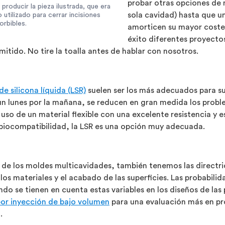
probar otras opciones de 
 producir la pieza ilustrada, que era
sola cavidad) hasta que 
tilizado para cerrar incisiones
orbibles.
amorticen su mayor coste.
éxito diferentes proyecto
itido. No tire la toalla antes de hablar con nosotros.
e silicona líquida (LSR)
suelen ser los más adecuados para s
é un lunes por la mañana, se reducen en gran medida los prob
l uso de un material flexible con una excelente resistencia y
 biocompatibilidad, la LSR es una opción muy adecuada.
 de los moldes multicavidades, también tenemos las directr
de los materiales y el acabado de las superficies. Las probabi
 se tienen en cuenta estas variables en los diseños de las 
or inyección de bajo volumen
para una evaluación más en pr
.