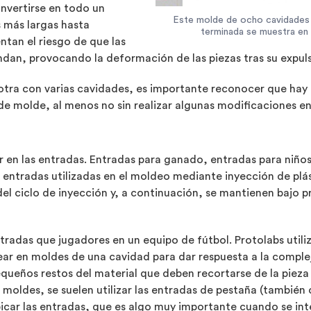
nvertirse en todo un
Este molde de ocho cavidades s
s más largas hasta
terminada se muestra en l
entan el riesgo de que las
ndan, provocando la deformación de las piezas tras su expuls
 otra con varias cavidades, es importante reconocer que ha
e molde, al menos no sin realizar algunas modificaciones en l
r en las entradas. Entradas para ganado, entradas para niños,
as entradas utilizadas en el moldeo mediante inyección de plá
 del ciclo de inyección y, a continuación, se mantienen bajo p
radas que jugadores en un equipo de fútbol. Protolabs utiliz
ear en moldes de una cavidad para dar respuesta a la comple
equeños restos del material que deben recortarse de la piez
s moldes, se suelen utilizar las entradas de pestaña (tambié
bicar las entradas, que es algo muy importante cuando se in