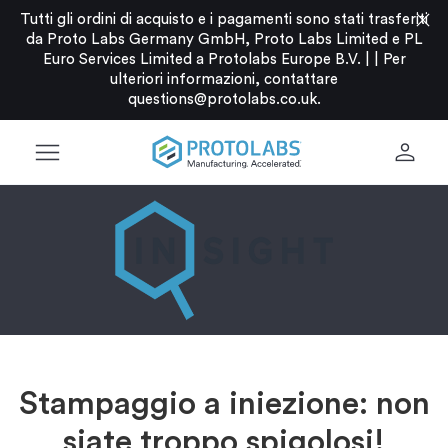
close
Tutti gli ordini di acquisto e i pagamenti sono stati trasferiti
da Proto Labs Germany GmbH, Proto Labs Limited e PL
Euro Services Limited a Protolabs Europe B.V. |
|
Per
ulteriori informazioni, contattare
questions@protolabs.co.uk
.
menu
person
Stampaggio a iniezione: non
siate troppo spigolosi!