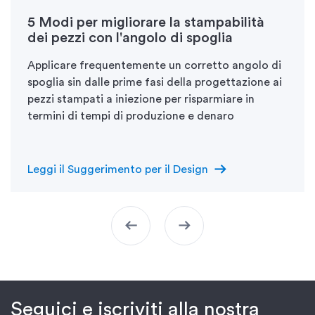
5 Modi per migliorare la stampabilità
dei pezzi con l'angolo di spoglia
Applicare frequentemente un corretto angolo di
spoglia sin dalle prime fasi della progettazione ai
pezzi stampati a iniezione per risparmiare in
termini di tempi di produzione e denaro
arrow_right_alt
Leggi il Suggerimento per il Design
arrow_left_alt
arrow_right_alt
Seguici e iscriviti alla nostra