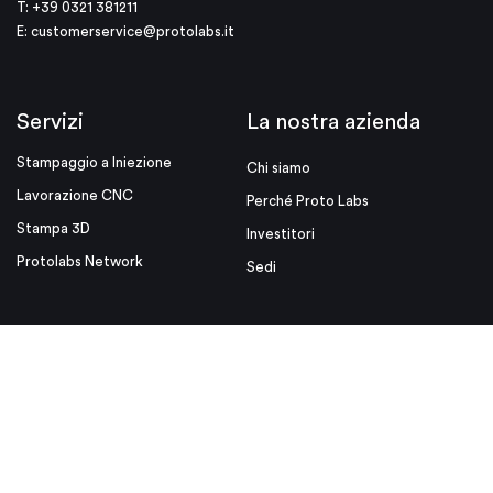
T: +39 0321 381211
E:
customerservice@protolabs.it
Servizi
La nostra azienda
Stampaggio a Iniezione
Chi siamo
Lavorazione CNC
Perché Proto Labs
Stampa 3D
Investitori
Protolabs Network
Sedi
Risorse
Link utili
Suggerimenti di Progettazione
Media Kit
Blog
Videos
White Papers
Certificazione ISO
Eventi
Note Legali