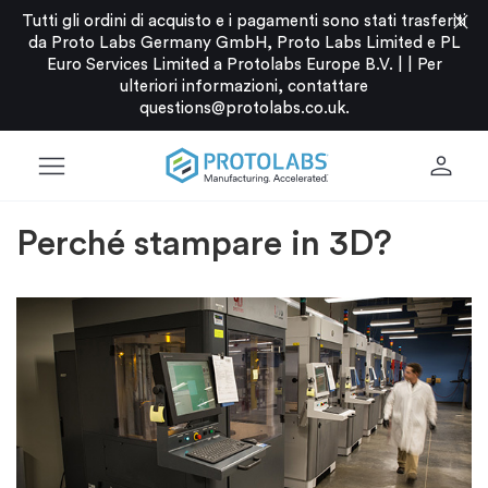
close
Tutti gli ordini di acquisto e i pagamenti sono stati trasferiti
da Proto Labs Germany GmbH, Proto Labs Limited e PL
Euro Services Limited a Protolabs Europe B.V. |
|
Per
ulteriori informazioni, contattare
questions@protolabs.co.uk
.
menu
person
Perché stampare in 3D?