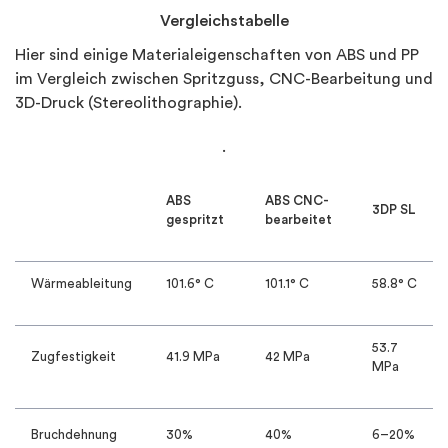
Vergleichstabelle
Hier sind einige Materialeigenschaften von ABS und PP
im Vergleich zwischen Spritzguss, CNC-Bearbeitung und
3D-Druck (Stereolithographie).
.
ABS
ABS CNC-
3DP SL
gespritzt
bearbeitet
Wärmeableitung
101.6° C
101.1° C
58.8° C
53.7
Zugfestigkeit
41.9 MPa
42 MPa
MPa
Bruchdehnung
30%
40%
6–20%