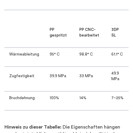
PP
PP CNC-
3DP
gespritzt
bearbeitet
SL
Wärmeableitung
95° C
98.8° C
61.1° C
49.9
Zugfestigkeit
39.9 MPa
33 MPa
MPa
Bruchdehnung
100%
14%
7–25%
Hinweis zu dieser Tabelle:
Die Eigenschaften hängen