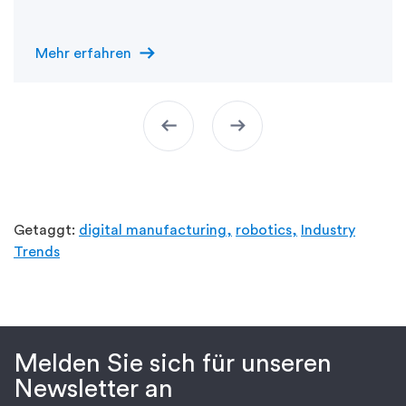
arrow_right_alt
Mehr erfahren
arrow_left_alt
arrow_right_alt
Getaggt:
digital manufacturing,
robotics,
Industry
Trends
Melden Sie sich für unseren
Newsletter an