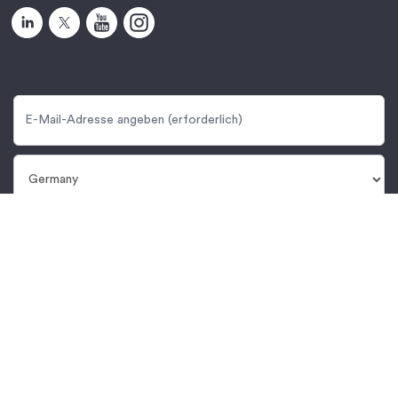
Anmelden
Um Informationen über Produkte und Dienstleistungen von
Protolabs zu erhalten, bestätigen Sie bitte das folgende Feld.
Weitere Informationen finden Sie in unserer
Datenschutzerklärung
.