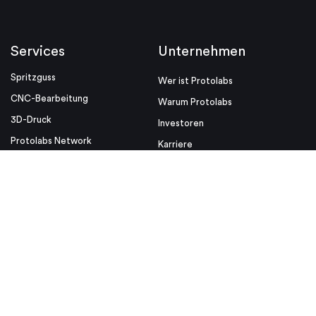
Services
Unternehmen
Spritzguss
Wer ist Protolabs
CNC-Bearbeitung
Warum Protolabs
3D-Druck
Investoren
Protolabs Network
Karriere
Standorte
Ressourcen
Nützliche Links
Design-Tipps
Media Kit
Blog
Videos
Whitepaper
ISO
Designhilfen
Rechtliche Hinweise