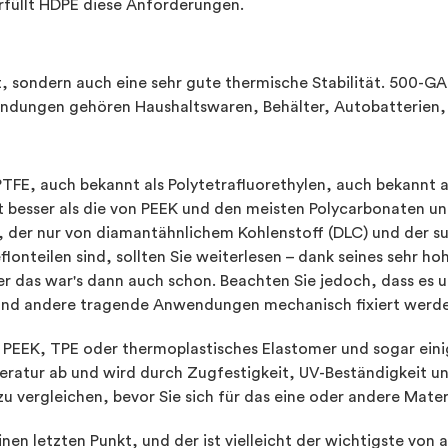
rfüllt HDPE diese Anforderungen.
it, sondern auch eine sehr gute thermische Stabilität. 500-
endungen gehören Haushaltswaren, Behälter, Autobatterien,
 PTFE, auch bekannt als Polytetrafluorethylen, auch bekannt 
t besser als die von PEEK und den meisten Polycarbonaten u
f, der nur von diamantähnlichem Kohlenstoff (DLC) und der 
nteilen sind, sollten Sie weiterlesen – dank seines sehr hoh
er das war's dann auch schon. Beachten Sie jedoch, dass es u
und andere tragende Anwendungen mechanisch fixiert werden
 PEEK, TPE oder thermoplastisches Elastomer und sogar eini
ratur ab und wird durch Zugfestigkeit, UV-Beständigkeit u
zu vergleichen, bevor Sie sich für das eine oder andere Mater
n letzten Punkt, und der ist vielleicht der wichtigste von a