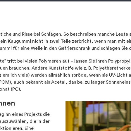
tiche und Risse bei Schlägen. So beschreiben manche Leute 
il ein Kaugummi nicht in zwei Teile zerbricht, wenn man mit 
gummi für eine Weile in den Gefrierschrank und schlagen Sie d
e“ tritt bei vielen Polymeren auf – lassen Sie Ihren Polyprop
euen brauchen. Andere Kunststoffe wie z. B. Polyetheretherk
emlich viele) werden allmählich spröde, wenn sie UV-Licht au
POM), auch bekannt als Acetal, das bei zu langer Sonneneins
onat (PC).
ennen
eginn eines Projekts die
auszuwählen, die in der
tionieren. Eine