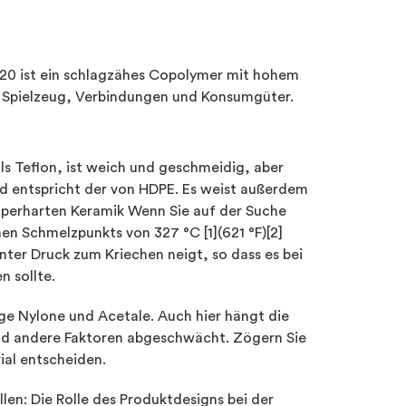
GA20 ist ein schlagzähes Copolymer mit hohem
 Spielzeug, Verbindungen und Konsumgüter.
als Teflon, ist weich und geschmeidig, aber
nd entspricht der von HDPE. Es weist außerdem
superharten Keramik Wenn Sie auf der Suche
en Schmelzpunkts von 327 °C [1](621 °F)[2]
nter Druck zum Kriechen neigt, so dass es bei
 sollte.
ge Nylone und Acetale. Auch hier hängt die
nd andere Faktoren abgeschwächt. Zögern Sie
ial entscheiden.
llen: Die Rolle des Produktdesigns bei der