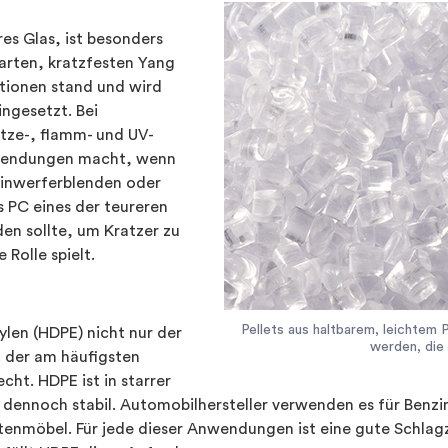
res Glas, ist besonders
harten, kratzfesten Yang
ationen stand und wird
ngesetzt. Bei
tze-, flamm- und UV-
Anwendungen macht, wenn
einwerferblenden oder
s PC eines der teureren
en sollte, um Kratzer zu
Rolle spielt.
Pellets aus haltbarem, leichtem
ylen (HDPE) nicht nur der
werden, die 
ch der am häufigsten
ht. HDPE ist in starrer
und dennoch stabil. Automobilhersteller verwenden es für Benz
rtenmöbel. Für jede dieser Anwendungen ist eine gute Schlagz