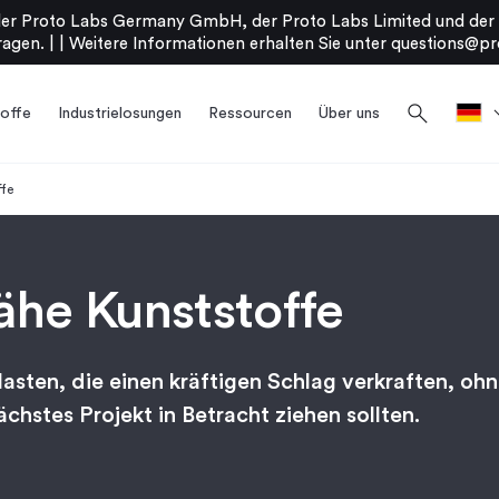
er Proto Labs Germany GmbH, der Proto Labs Limited und der P
agen. |
|
Weitere Informationen erhalten Sie unter
questions@pr
search
offe
Industrielosungen
Ressourcen
Über uns
ffe
ähe Kunststoffe
sten, die einen kräftigen Schlag verkraften, ohn
ächstes Projekt in Betracht ziehen sollten.