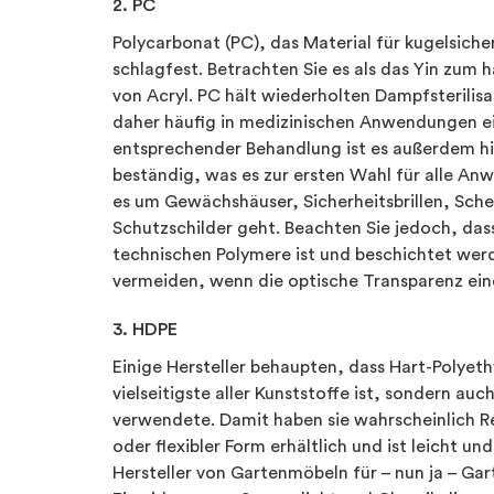
2. PC
Polycarbonat (PC), das Material für kugelsiche
schlagfest. Betrachten Sie es als das Yin zum 
von Acryl. PC hält wiederholten Dampfsterilis
daher häufig in medizinischen Anwendungen ei
entsprechender Behandlung ist es außerdem hi
beständig, was es zur ersten Wahl für alle 
es um Gewächshäuser, Sicherheitsbrillen, Sch
Schutzschilder geht. Beachten Sie jedoch, das
technischen Polymere ist und beschichtet werd
vermeiden, wenn die optische Transparenz eine 
3. HDPE
Einige Hersteller behaupten, dass Hart-Polyeth
vielseitigste aller Kunststoffe ist, sondern au
verwendete. Damit haben sie wahrscheinlich Rec
oder flexibler Form erhältlich und ist leicht 
Hersteller von Gartenmöbeln für – nun ja – Ga