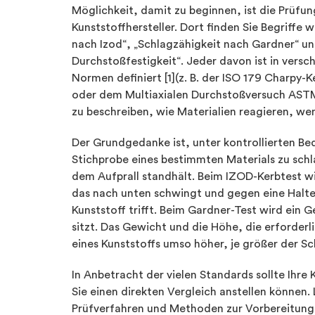
Möglichkeit, damit zu beginnen, ist die Prüfun
Kunststoffhersteller. Dort finden Sie Begriffe 
nach Izod“, „Schlagzähigkeit nach Gardner“ un
Durchstoßfestigkeit“. Jeder davon ist in vers
Normen definiert [1](z. B. der ISO 179 Charpy
oder dem Multiaxialen Durchstoßversuch ASTM
zu beschreiben, wie Materialien reagieren, we
Der Grundgedanke ist, unter kontrollierten Be
Stichprobe eines bestimmten Materials zu schl
dem Aufprall standhält. Beim IZOD-Kerbtest w
das nach unten schwingt und gegen eine Halte
Kunststoff trifft. Beim Gardner-Test wird ein 
sitzt. Das Gewicht und die Höhe, die erforderl
eines Kunststoffs umso höher, je größer der Sch
In Anbetracht der vielen Standards sollte Ihr
Sie einen direkten Vergleich anstellen können.
Prüfverfahren und Methoden zur Vorbereitung d