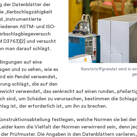
g der Datenblätter der
wie „Kerbschlagzähigkeit
d „Instrumentierte
chiedenen ASTM- und ISO-
-Kerbschlagbiegeversuch
 D3763)[2] und versucht
nn man darauf schlägt.
dingungen auf eine
agen und zu sehen, wie es
Kunststoffgranulat wird in e
ge
ird ein Pendel verwendet,
rung schlägt, die auf den
Gewicht verwendet, das senkrecht auf einen runden, pfeilart
ich sind, um Schäden zu verursachen, bestimmen die Schlagzä
lag ist, der erforderlich ist, um ihn zu brechen.
e Konstruktionsabteilung festlegen, welche Normen sie bei 
 Leider kann die Vielfalt der Normen verwirrend sein, denn je
er Prüfmuster. Die Angaben in den Datenblättern variieren,