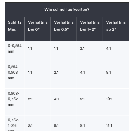
Wie schnell aufweiten?
Schlitz
Verhältnis
Verhältnis
Verhältnis
Verhältnis
Min.
bei 0°
bei 0,5°
bei 1–2°
ab 2°
0-0,254
1:1
1:1
2:1
4:1
mm
0,254-
0,508
1:1
2:1
4:1
8:1
mm
0,508-
0,762
2:1
4:1
5:1
10:1
mm
0,762-
1,016
2:1
5:1
8:1
15:1