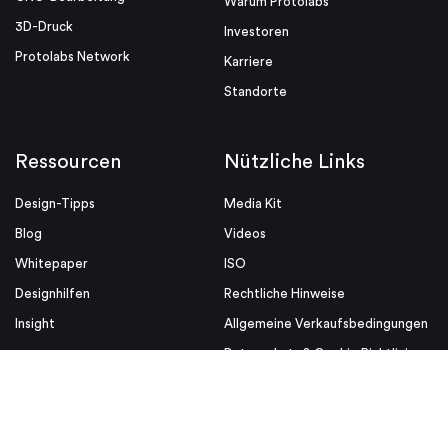
Warum Protolabs
3D-Druck
Investoren
Protolabs Network
Karriere
Standorte
Ressourcen
Nützliche Links
Design-Tipps
Media Kit
Blog
Videos
Whitepaper
ISO
Designhilfen
Rechtliche Hinweise
Insight
Allgemeine Verkaufsbedingungen
Datenschutz & Cookie Richtlinien
© Proto Labs 1999-2026
|
Einwilligung ändern