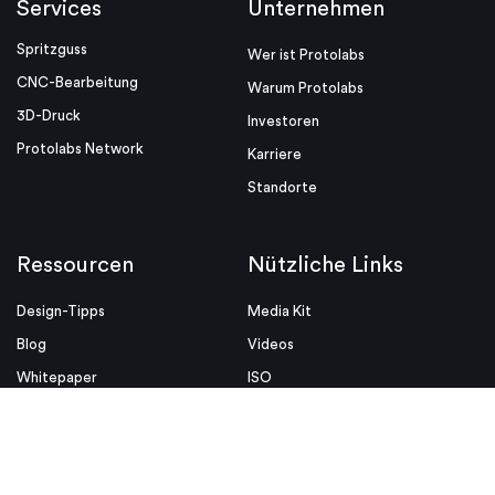
Services
Unternehmen
Spritzguss
Wer ist Protolabs
CNC-Bearbeitung
Warum Protolabs
3D-Druck
Investoren
Protolabs Network
Karriere
Standorte
Ressourcen
Nützliche Links
Design-Tipps
Media Kit
Blog
Videos
Whitepaper
ISO
Designhilfen
Rechtliche Hinweise
Insight
Allgemeine Verkaufsbedingungen
Datenschutz & Cookie Richtlinien