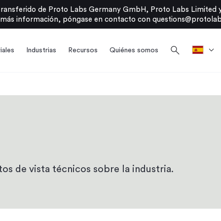
transferido de Proto Labs Germany GmbH, Proto Labs Limited y
 más información, póngase en contacto con
questions@protolab
search
iales
Industrias
Recursos
Quiénes somos
os de vista técnicos sobre la industria.