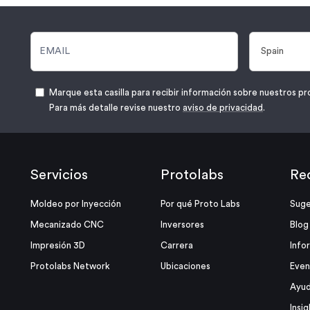
Marque esta casilla para recibir información sobre nuestros pr
Para más detalle revise nuestro
aviso de privacidad
.
Servicios
Protolabs
Re
Moldeo por Inyección
Por qué Proto Labs
Suge
Mecanizado CNC
Inversores
Blog
Impresión 3D
Carrera
Info
Protolabs Network
Ubicaciones
Even
Ayud
Insig