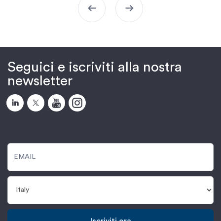
arrow_left_alt
arrow_right_alt
Seguici e iscriviti alla nostra
newsletter
Iscriviti ora