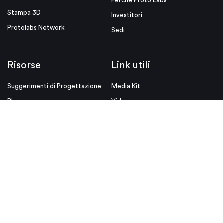
Perché Proto Labs
Stampa 3D
Investitori
Protolabs Network
Sedi
Risorse
Link utili
Suggerimenti di Progettazione
Media Kit
Blog
Videos
White Papers
Certificazione ISO
Eventi
Note Legali
Tutela della Privacy
Condizioni d'uso
Condizioni Generali di Vendita
© Proto Labs 1999-2026
|
Modifica consenso