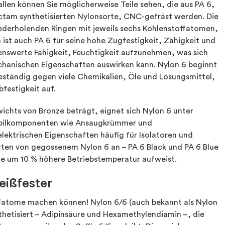
len können Sie möglicherweise Teile sehen, die aus PA 6,
ctam synthetisierten Nylonsorte, CNC-gefräst werden. Die
iederholenden Ringen mit jeweils sechs Kohlenstoffatomen,
st auch PA 6 für seine hohe Zugfestigkeit, Zähigkeit und
kenswerte Fähigkeit, Feuchtigkeit aufzunehmen, was sich
echanischen Eigenschaften auswirken kann. Nylon 6 beginnt
beständig gegen viele Chemikalien, Öle und Lösungsmittel,
bfestigkeit auf.
ichts von Bronze beträgt, eignet sich Nylon 6 unter
bilkomponenten wie Ansaugkrümmer und
ektrischen Eigenschaften häufig für Isolatoren und
rten von gegossenem Nylon 6 an – PA 6 Black und PA 6 Blue
ine um 10 % höhere Betriebstemperatur aufweist.
eißfester
ffatome machen können! Nylon 6/6 (auch bekannt als Nylon
hetisiert – Adipinsäure und Hexamethylendiamin –, die