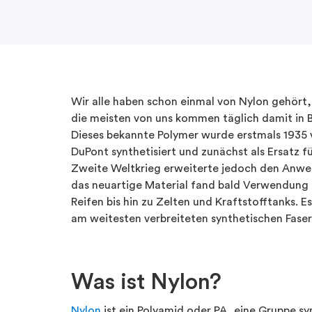
Wir alle
haben
schon
einmal
von Nylon
gehört,
die
meisten
von
uns
kommen
täglich
damit
in
Dieses
bekannte
Polymer
wurde
erstmals
1935
DuPont
synthetisiert
und
zunächst
als
Ersatz fü
Zweite
Weltkrieg
erweiterte
jedoch
den
Anwe
das
neuartige
Material fand bald
Verwendung
Reifen
bis
hin
zu
Zelten
und
Kraftstofftanks. Es
am
weitesten
verbreiteten
synthetischen
Fase
Was
ist
Nylon?
Nylon
ist ein Polyamid oder PA, eine Gruppe sy