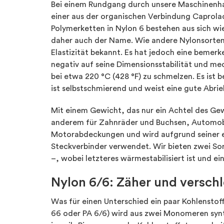
Bei einem Rundgang durch unsere Maschinenhal
einer aus der organischen Verbindung Caprola
Polymerketten in Nylon 6 bestehen aus sich w
daher auch der Name. Wie andere Nylonsorten i
Elastizität bekannt. Es hat jedoch eine bemer
negativ auf seine Dimensionsstabilität und m
bei etwa 220 °C (428 °F) zu schmelzen. Es ist 
ist selbstschmierend und weist eine gute Abrie
Mit einem Gewicht, das nur ein Achtel des Gew
anderem für Zahnräder und Buchsen, Automo
Motorabdeckungen und wird aufgrund seiner el
Steckverbinder verwendet. Wir bieten zwei So
–, wobei letzteres wärmestabilisiert ist und e
Nylon 6/6: Zäher und verschl
Was für einen Unterschied ein paar Kohlensto
66 oder PA 6/6) wird aus zwei Monomeren synt