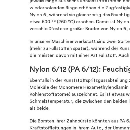
jeweils Ringe aus sechs Kohlenstoffatomen beit
wiederholenden Ringe erhöhen die Zugfestigkei
Nylon 6, während sie gleichzeitig das Feucht
etwa 500 °F (260 °C) erhöhen. Damit ist Nylon
verschleißfesterer großer Bruder von Nylon 6, 
In unserer Maschinenwerkstatt sind zwei Sorten
(mehr zu Füllstoffen später), während der Kuns
die meisten davon mit einer Art Füllstoff. Auch
Nylon 6/12 (PA 6/12): Feuchti
Ebenfalls in der Kunststoffspritzgussabteilung
Moleküle der Monomere Hexamethylendiamin (
Kohlenstoffatome) auszeichnet. Es ist etwas we
Schmelztemperatur, die zwischen den beiden li
als beide.
Die Borsten Ihrer Zahnbürste könnten aus PA 
Kraftstoffleitungen in Ihrem Auto, der Ummant