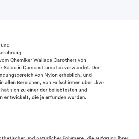
 und
Berührung.
vom
Chemiker
Wallace Carothers von
r Seide in
Damenstrümpfen
verwendet. Der
ndungsbereich
von Nylon
erheblich, und
in
allen
Bereichen, von
Fallschirmen
über
Lkw-
 hat
sich
zu
einer
der
beliebtesten
und
rn
entwickelt, die je
erfunden
wurden.
nthetischer und natürlicher Polymere, die aufgrund ihrer