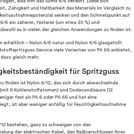
ragen, was ihm das Suffix 6/6 verleiht. Diese sich
t, Zähigkeit und Haltbarkeit des Materials im Vergleich zu
igkeitsaufnahmepotenzial senken und den Schmelzpunkt auf
 6/6 ein zäherer, festerer (um etwa 20 %) und
obwohl es in vielen der gleichen Anwendungen zu finden ist.
 erhältlich – Nylon 6/6 natur und Nylon 6/6 glasgefüllt
tstoffspritzguss-Service viele Varianten von PA 66 anbietet,
 dazu gleich mehr.
gkeitsbeständigkeit für Spritzguss
 zu finden ist Nylon 6/12, das sich durch abwechselnde
mit 6 Kohlenstoffatomen) und Dodecandisäure (12
niger fest als PA 6 oder PA 66 und hat eine
egt, ist aber weniger anfällig für Feuchtigkeitsaufnahme
6/12 bestehen, ganz zu schweigen von den
elung der elektrischen Kabel, den Reißverschlüssen Ihres