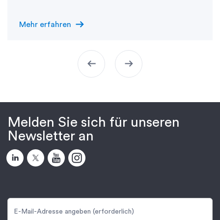
arrow_right_alt
Mehr erfahren
arrow_left_alt
arrow_right_alt
Melden Sie sich für unseren
Newsletter an