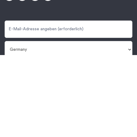
Anmelden
Um Informationen über Produkte und Dienstleistungen von
Protolabs zu erhalten, bestätigen Sie bitte das folgende Feld.
Weitere Informationen finden Sie in unserer
Datenschutzerklärung
.