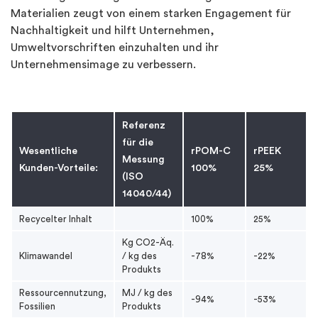
Materialien zeugt von einem starken Engagement für
Nachhaltigkeit und hilft Unternehmen,
Umweltvorschriften einzuhalten und ihr
Unternehmensimage zu verbessern.
Referenz
für die
Wesentliche
rPOM-C
rPEEK
Messung
Kunden-Vorteile:
100%
25%
(ISO
14040/44)
Recycelter Inhalt
100%
25%
Kg CO2-Äq.
Klimawandel
/ kg des
-78%
-22%
Produkts
Ressourcennutzung,
MJ / kg des
-94%
-53%
Fossilien
Produkts