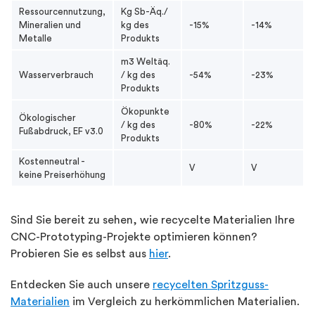
Ressourcennutzung,
Kg Sb-Äq./
Mineralien und
kg des
-15%
-14%
Metalle
Produkts
m3 Weltäq.
Wasserverbrauch
/ kg des
-54%
-23%
Produkts
Ökopunkte
Ökologischer
/ kg des
-80%
-22%
Fußabdruck, EF v3.0
Produkts
Kostenneutral -
V
V
keine Preiserhöhung
Sind Sie bereit zu sehen, wie recycelte Materialien Ihre
CNC-Prototyping-Projekte optimieren können?
Probieren Sie es selbst aus
hier
.
Entdecken Sie auch unsere
recycelten Spritzguss-
Materialien
im Vergleich zu herkömmlichen Materialien.