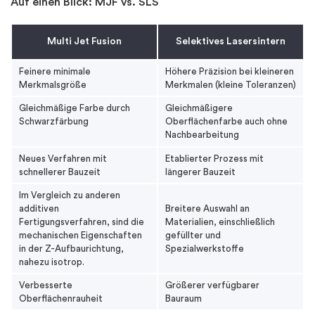
Auf einen Blick: MJF vs. SLS
Multi Jet Fusion
Selektives Lasersintern
Feinere minimale
Höhere Präzision bei kleineren
Merkmalsgröße
Merkmalen (kleine Toleranzen)
Gleichmäßige Farbe durch
Gleichmäßigere
Schwarzfärbung
Oberflächenfarbe auch ohne
Nachbearbeitung
Neues Verfahren mit
Etablierter Prozess mit
schnellerer Bauzeit
längerer Bauzeit
Im Vergleich zu anderen
additiven
Breitere Auswahl an
Fertigungsverfahren, sind die
Materialien, einschließlich
mechanischen Eigenschaften
gefüllter und
in der Z-Aufbaurichtung,
Spezialwerkstoffe
nahezu isotrop.
Verbesserte
Größerer verfügbarer
Oberflächenrauheit
Bauraum