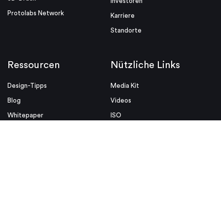
Investoren
Protolabs Network
Karriere
Standorte
Ressourcen
Nützliche Links
Design-Tipps
Media Kit
Blog
Videos
Whitepaper
ISO
Designhilfen
Rechtliche Hinweise
Insight
Allgemeine Verkaufsbedingungen
Datenschutz & Cookie Richtlinien
© Proto Labs 1999-2026
|
Einwilligung ändern