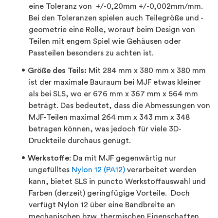
eine Toleranz von +/-0,20mm +/-0,002mm/mm.
Bei den Toleranzen spielen auch Teilegröße und -
geometrie eine Rolle, worauf beim Design von
Teilen mit engem Spiel wie Gehäusen oder
Passteilen besonders zu achten ist.
Größe des Teils:
Mit 284 mm x 380 mm x 380 mm
ist der maximale Bauraum bei MJF etwas kleiner
als bei SLS, wo er 676 mm x 367 mm x 564 mm
beträgt. Das bedeutet, dass die Abmessungen von
MJF-Teilen maximal 264 mm x 343 mm x 348
betragen können, was jedoch für viele 3D-
Druckteile durchaus genügt.
Werkstoffe
: Da mit MJF gegenwärtig nur
ungefülltes
Nylon 12 (PA12)
verarbeitet werden
kann, bietet SLS in puncto Werkstoffauswahl und
Farben (derzeit) geringfügige Vorteile. Doch
verfügt Nylon 12 über eine Bandbreite an
mechanischen bzw. thermischen Eigenschaften,