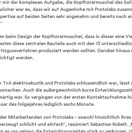
 mir der komplexen Aufgabe, die Kopfhörermuschel des Soli
eulicher war es, dass wir auf Augenhöhe mit Protolabs zusa
xpertise auf beiden Seiten sehr angenehm und bereits nach ei
“
n beim Design der Kopfhörermuschel, dass in dieser eine Vi
ssten diese zentralen Bauteile auch mit den 13 unterschiedl
pritzgussverfahren produziert werden sollten. Darüber hinau
ichtigt werden.
 T+A elektroakustik und Protolabs schlussendlich war, lässt s
smachen. Auch die außergewöhnlich kurze Entwicklungszeit de
rtig war. So vergingen von der ersten Kontaktaufnahme hinsi
uar des Folgejahres lediglich sechs Monate.
r Mitarbeitenden von Protolabs – sowohl hinsichtlich ihres
erzeugt schlicht und einfach“, resümiert Sebastian Kobelt. 
dem es uns gelang die Entwicklungszeiten stark zu verkürzen