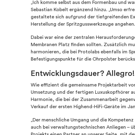
„Ich komme selbst aus dem Formenbau und war
Sebastian Kobelt ergänzend hinzu. „Umso erfr
gestaltete sich aufgrund der tiefgreifenden E
Herstellung der Spritzgusswerkzeuge angehen.
Dabei war eine der zentralen Herausforderunge
Membranen Platz finden sollten. Zusätzlich mu
harmonieren, die bei Protolabs ebenfalls im S
Befestigungspunkte für die Ohrpolster berücks
Entwicklungsdauer? Allegro!
Wie effizient die gemeinsame Projektarbeit von
Umsetzung und der fertigen Luxuskopfhörer au
Harmonie, die bei der Zusammenarbeit gegenwä
Verkauf der ersten Highend-HiFi-Geräte im Jan
„Der menschliche Umgang und die Kompetenz de
auch bei verwaltungstechnischen Anliegen – üb
Projekts einen Partner an unserer Seite, mit 