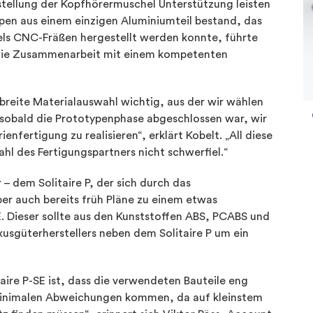
stellung der Kopfhörermuschel Unterstützung leisten
pen aus einem einzigen Aluminiumteil bestand, das
els CNC-Fräßen hergestellt werden konnte, führte
owie Zusammenarbeit mit einem kompetenten
 breite Materialauswahl wichtig, aus der wir wählen
 sobald die Prototypenphase abgeschlossen war, wir
enfertigung zu realisieren“, erklärt Kobelt. „All diese
ahl des Fertigungspartners nicht schwerfiel.“
 dem Solitaire P, der sich durch das
r auch bereits früh Pläne zu einem etwas
E. Dieser sollte aus den Kunststoffen ABS, PCABS und
usgüterherstellers neben dem Solitaire P um ein
taire P-SE ist, dass die verwendeten Bauteile eng
 minimalen Abweichungen kommen, da auf kleinstem