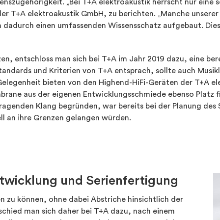
szugehörigkeit. „Bei T+A elektroakustik herrscht nur eine s
er T+A elektroakustik GmbH, zu berichten. „Manche unserer M
 dadurch einen umfassenden Wissensschatz aufgebaut. Dies 
n, entschloss man sich bei T+A im Jahr 2019 dazu, eine ber
tandards und Kriterien von T+A entsprach, sollte auch Musik
elegenheit bieten von den Highend-HiFi-Geräten der T+A elek
mbrane aus der eigenen Entwicklungsschmiede ebenso Platz fi
agenden Klang begründen, war bereits bei der Planung des 
l an ihre Grenzen gelangen würden.
twicklung und Serienfertigung
en zu können, ohne dabei Abstriche hinsichtlich der
schied man sich daher bei T+A dazu, nach einem