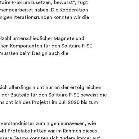
taire P-SE umzusetzen, bewusst“, fügt
mmengearbeitet haben. Die Kooperation
nigen Iterationsrunden konnten wir die
elzahl unterschiedlicher Magnete und
ichen Komponenten für den Solitaire P-SE
s mussten beim Design auch die
ich allerdings nicht nur an der erfolgreichen
r Bauteile für den Solitaire P-SE beweist die
chtlich des Projekts im Juli 2020 bis zum
 Verständnisses zum Ingenieurswesen, wie
„Mit Protolabs hatten wir im Rahmen dieses
. Unsere Teams konnten sich zudem immer auf