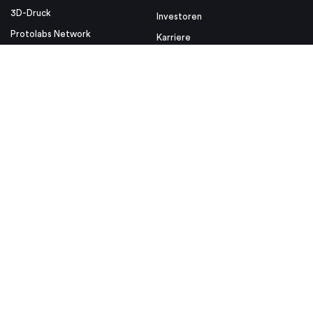
3D-Druck
Investoren
Protolabs Network
Karriere
Standorte
Ressourcen
Nützliche Links
Design-Tipps
Media Kit
Blog
Videos
Whitepaper
ISO
Designhilfen
Rechtliche Hinweise
Insight
Allgemeine Verkaufsbedingungen
Datenschutz & Cookie Richtlinien
© Proto Labs 1999-2026
|
Einwilligung ändern