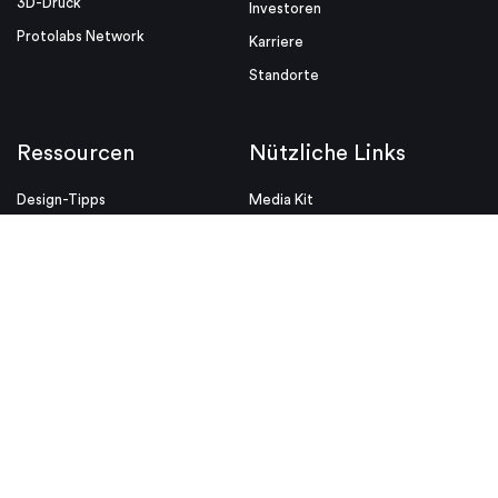
3D-Druck
Investoren
Protolabs Network
Karriere
Standorte
Ressourcen
Nützliche Links
Design-Tipps
Media Kit
Blog
Videos
Whitepaper
ISO
Designhilfen
Rechtliche Hinweise
Insight
Allgemeine Verkaufsbedingungen
Datenschutz & Cookie Richtlinien
© Proto Labs 1999-2026
|
Einwilligung ändern