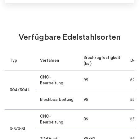
Verfügbare Edelstahlsorten
Bruchzugfestigkeit
Typ
Verfahren
Deh
(ksi)
CNC-
99
52%
Bearbeitung
304/304L
Blechbearbeitung
95
55%
CNC-
85
56%
Bearbeitung
316/316L
3D-Druck
89-92
55-