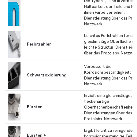
Die Typen I, II und III verbess
Haltbarkeit der Teile und k
Eloxieren
ihnen Farbe verleihen;
Dienstleistung über das Prot
Netzwerk
Leichtes Perlstrahlen für ein
gleichmäßige Oberfläche un
Perlstrahlen
leichte Struktur; Dienstleist
über das Protolabs-Netzwe
Verbessert die
Korrosionsbeständigkeit;
Schwarzoxidierung
Dienstleistung über das Prot
Netzwerk
Erzielt eine gleichmäßige,
fleckenartige
Bürsten
Oberflächenbeschaffenheit,
Dienstleistungen über das
Protolabs-Netzwerk
Ergibt leicht zu reinigende,
Bürsten +
korrosionsbeständige Teile,