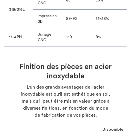
85
56%
8
CNC
316/316L
Impression
9
89-92
55-58%
3D
H
Usinage
3
17-4PH
150
8%
CNC
H
Finition des pièces en acier
inoxydable
L'un des grands avantages de l'acier
inoxydable est qu'il est esthétique en soi,
mais qu'il peut être mis en valeur grâce à
diverses finitions, en fonction du mode
de fabrication de vos pièces.
Disponible