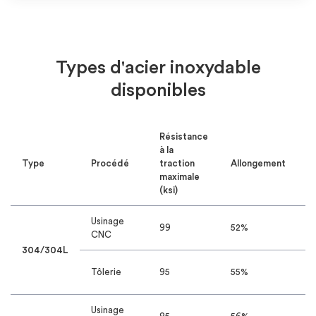
Types d'acier inoxydable
disponibles
Résistance
à la
Type
Procédé
traction
Allongement
D
maximale
(ksi)
Usinage
99
52%
8
CNC
304/304L
8
Tôlerie
95
55%
H
Usinage