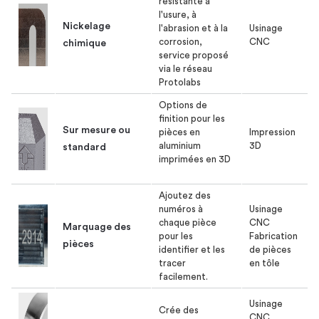
résistante à
l'usure, à
Nickelage
l'abrasion et à la
Usinage
corrosion,
CNC
chimique
service proposé
via le réseau
Protolabs
Options de
finition pour les
Sur mesure ou
pièces en
Impression
aluminium
3D
standard
imprimées en 3D
Ajoutez des
numéros à
Usinage
chaque pièce
CNC
Marquage des
pour les
Fabrication
pièces
identifier et les
de pièces
tracer
en tôle
facilement.
Usinage
Crée des
CNC