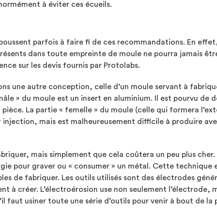
normément à éviter ces écueils.
poussent parfois à faire fi de ces recommandations. En effet
 présents dans toute empreinte de moule ne pourra jamais être
ence sur les devis fournis par Protolabs.
ns une autre conception, celle d’un moule servant à fabriqu
mâle » du moule est un insert en aluminium. Il est pourvu de 
 la pièce. La partie « femelle » du moule (celle qui formera l’
njection, mais est malheureusement difficile à produire avec
 fabriquer, mais simplement que cela coûtera un peu plus cher
nergie pour graver ou « consumer » un métal. Cette technique
es de fabriquer. Les outils utilisés sont des électrodes géné
ent à créer. L’électroérosion use non seulement l’électrode, m
l faut usiner toute une série d’outils pour venir à bout de la