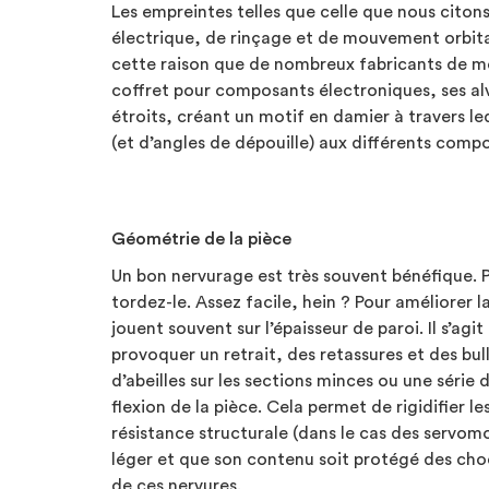
Les empreintes telles que celle que nous citon
électrique, de rinçage et de mouvement orbital
cette raison que de nombreux fabricants de mou
coffret pour composants électroniques, ses a
étroits, créant un motif en damier à travers le
(et d’angles de dépouille) aux différents compos
Géométrie de la pièce
Un bon nervurage est très souvent bénéfique. 
tordez-le. Assez facile, hein ? Pour améliorer 
jouent souvent sur l’épaisseur de paroi. Il s’agi
provoquer un retrait, des retassures et des bul
d’abeilles sur les sections minces ou une série
flexion de la pièce. Cela permet de rigidifier 
résistance structurale (dans le cas des servomot
léger et que son contenu soit protégé des chocs
de ces nervures.