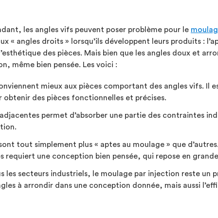
endant, les angles vifs peuvent poser problème pour le
moulage
x « angles droits » lorsqu’ils développent leurs produits : l’a
à l’esthétique des pièces. Mais bien que les angles doux et arr
, même bien pensée. Les voici :
onviennent mieux aux pièces comportant des angles vifs. Il es
 obtenir des pièces fonctionnelles et précises.
 adjacentes permet d’absorber une partie des contraintes indui
tion.
sont tout simplement plus « aptes au moulage » que d’autres.
 requiert une conception bien pensée, qui repose en grande p
s les secteurs industriels, le moulage par injection reste un
les à arrondir dans une conception donnée, mais aussi l’effic