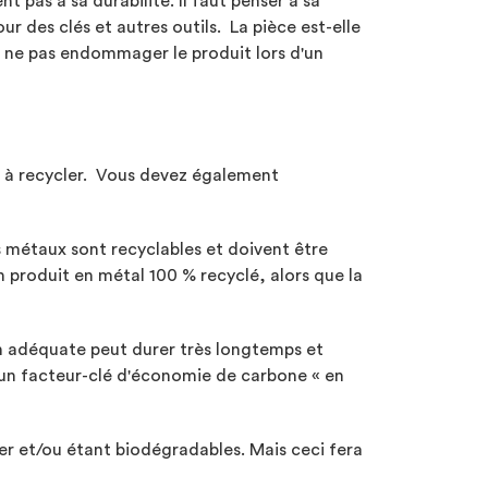
 pas à sa durabilité. Il faut penser à sa
our des clés et autres outils. La pièce est-elle
e à ne pas endommager le produit lors d'un
et à recycler. Vous devez également
s métaux sont recyclables et doivent être
un produit en métal 100 % recyclé, alors que la
ion adéquate peut durer très longtemps et
e un facteur-clé d'économie de carbone « en
er et/ou étant biodégradables. Mais ceci fera