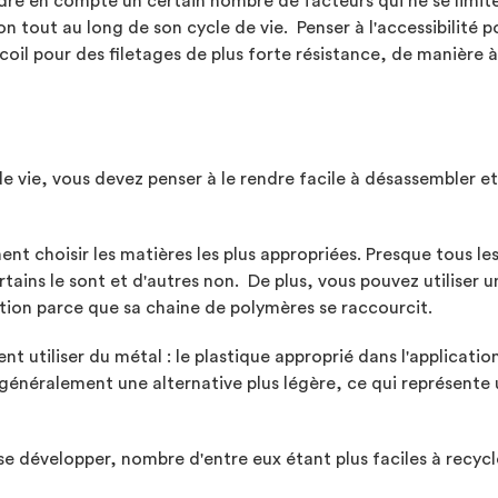
dre en compte un certain nombre de facteurs qui ne se limitent
ion tout au long de son cycle de vie. Penser à l'accessibilité p
elicoil pour des filetages de plus forte résistance, de manièr
 de vie, vous devez penser à le rendre facile à désassembler 
t choisir les matières les plus appropriées. Presque tous le
rtains le sont et d'autres non. De plus, vous pouvez utiliser 
ation parce que sa chaine de polymères se raccourcit.
nt utiliser du métal : le plastique approprié dans l'applicat
re généralement une alternative plus légère, ce qui représent
se développer, nombre d'entre eux étant plus faciles à recycl