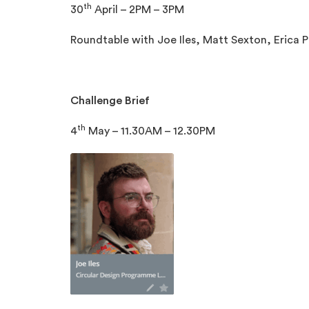
th
30
April – 2PM – 3PM
Roundtable with Joe Iles, Matt Sexton, Erica Pu
Challenge Brief
th
4
May – 11.30AM – 12.30PM