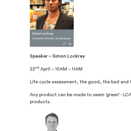
Speaker – Simon Lockrey
nd
22
April – 10AM – 11AM
Life cycle assessment, the good, the bad and t
Any product can be made to seem ‘green’ - LC
products.