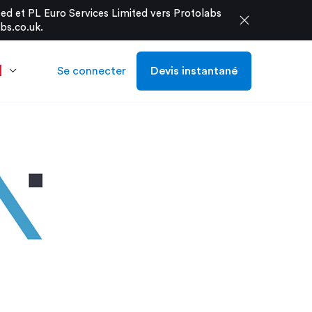
d et PL Euro Services Limited vers Protolabs
close
bs.co.uk
.
Se connecter
Devis instantané