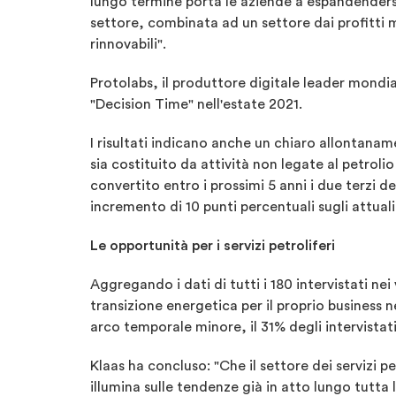
lungo termine porta le aziende a espandendersi 
settore, combinata ad un settore dai profitti m
rinnovabili".
Protolabs, il produttore digitale leader mondia
"Decision Time" nell'estate 2021.
I risultati indicano anche un chiaro allontaname
sia costituito da attività non legate al petrolio
convertito entro i prossimi 5 anni i due terzi de
incremento di 10 punti percentuali sugli attuali
Le opportunità per i servizi petroliferi
Aggregando i dati di tutti i 180 intervistati nei
transizione energetica per il proprio business n
arco temporale minore, il 31% degli intervistati
Klaas ha concluso: "Che il settore dei servizi p
illumina sulle tendenze già in atto lungo tutta 