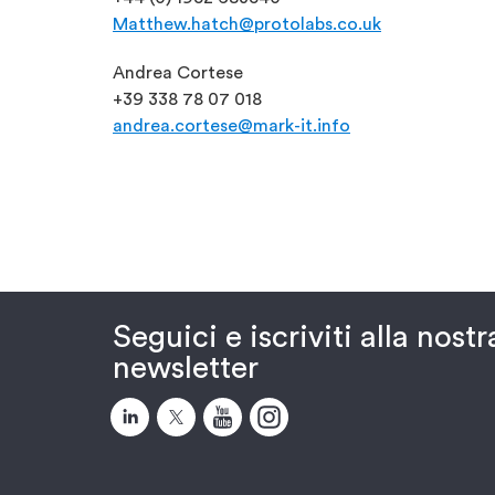
Matthew.hatch@protolabs.co.uk
Andrea Cortese
+39 338 78 07 018
andrea.cortese@mark-it.info
Seguici e iscriviti alla nostr
newsletter