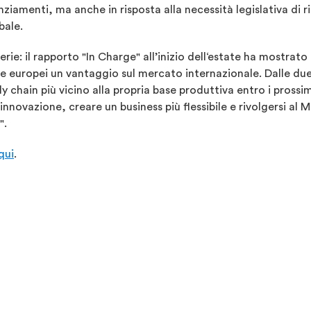
anziamenti, ma anche in risposta alla necessità legislativa di r
bale.
erie: il rapporto "In Charge" all’inizio dell‘estate ha mostrato 
erie europei un vantaggio sul mercato internazionale. Dalle d
ly chain più vicino alla propria base produttiva entro i pross
l'innovazione, creare un business più flessibile e rivolgersi a
".
qui
.