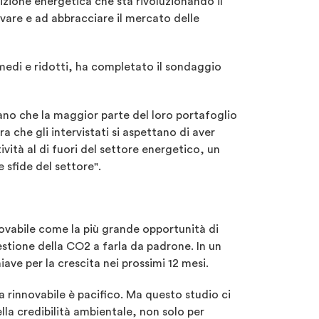
izione energetica che sta rivoluzionando il
ovare e ad abbracciare il mercato delle
 medi e ridotti, ha completato il sondaggio
ttano che la maggior parte del loro portafoglio
a che gli intervistati si aspettano di aver
tività al di fuori del settore energetico, un
 sfide del settore".
innovabile come la più grande opportunità di
gestione della CO2 a farla da padrone. In un
ave per la crescita nei prossimi 12 mesi.
ia rinnovabile è pacifico. Ma questo studio ci
ella credibilità ambientale, non solo per