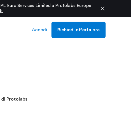
e PL Euro Services Limited a Protolabs Europe
close
k
.
Accedi
Richiedi offerta ora
o di Protolabs