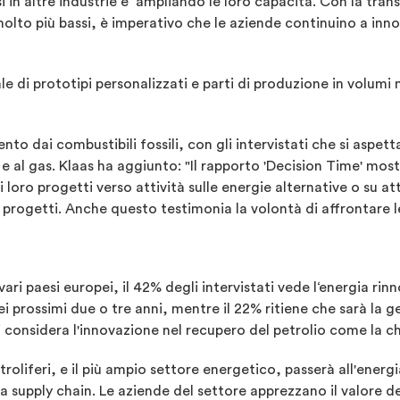
in altre industrie e ampliando le loro capacità. Con la trans
olto più bassi, è imperativo che le aziende continuino a inn
le di prototipi personalizzati e parti di produzione in volumi
nto dai combustibili fossili, con gli intervistati che si aspe
 e al gas. Klaas ha aggiunto: "Il rapporto 'Decision Time' mostr
i loro progetti verso attività sulle energie alternative o su at
 progetti. Anche questo testimonia la volontà di affrontare le
 vari paesi europei, il 42% degli intervistati vede l‘energia r
ei prossimi due o tre anni, mentre il 22% ritiene che sarà la 
 considera l'innovazione nel recupero del petrolio come la chi
etroliferi, e il più ampio settore energetico, passerà all'energ
la supply chain. Le aziende del settore apprezzano il valore d