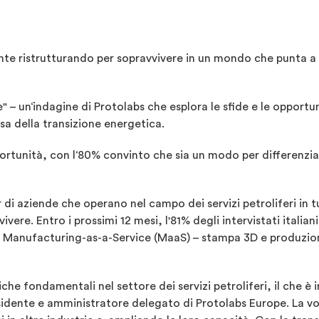
lmente ristrutturando per sopravvivere in un mondo che punta a
e" – un‘indagine di Protolabs che esplora le sfide e le opportun
usa della transizione energetica.
rtunità, con l‘80% convinto che sia un modo per differenziars
r di aziende che operano nel campo dei servizi petroliferi in 
ivere. Entro i prossimi 12 mesi, l'81% degli intervistati itali
el Manufacturing-as-a-Service (MaaS) – stampa 3D e produzi
che fondamentali nel settore dei servizi petroliferi, il che è 
sidente e amministratore delegato di Protolabs Europe. La vol