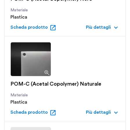
Materiale
Plastica
open_in_new
keyboard_arrow_down
Scheda prodotto
Più dettagli
POM-C (Acetal Copolymer) Naturale
Materiale
Plastica
open_in_new
keyboard_arrow_down
Scheda prodotto
Più dettagli