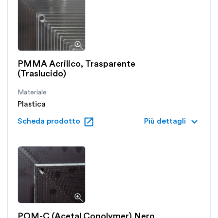
PMMA Acrilico, Trasparente
(Traslucido)
Materiale
Plastica
open_in_new
keyboard_arrow_down
Scheda prodotto
Più dettagli
POM-C (Acetal Copolymer) Nero