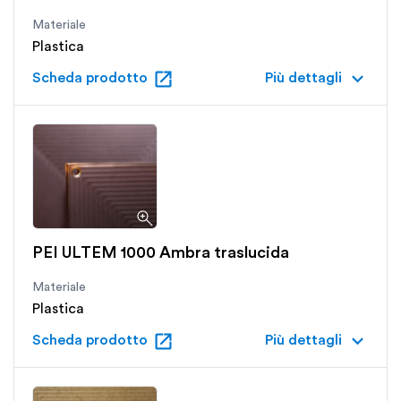
Materiale
Plastica
open_in_new
keyboard_arrow_down
Scheda prodotto
Più dettagli
PEI ULTEM 1000 Ambra traslucida
Materiale
Plastica
open_in_new
keyboard_arrow_down
Scheda prodotto
Più dettagli