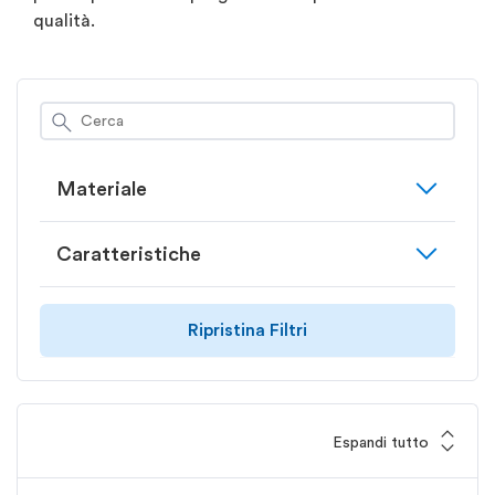
qualità.
search
expand_more
Materiale
expand_more
Caratteristiche
Ripristina Filtri
expand_all
Espandi tutto