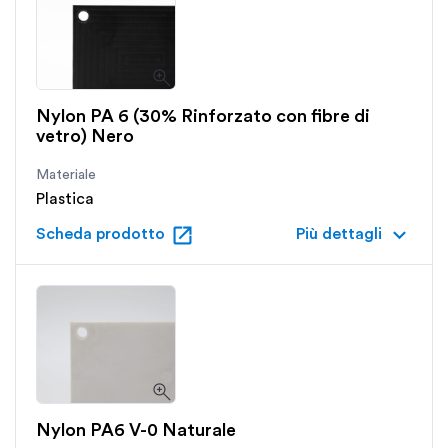
Nylon PA 6 (30% Rinforzato con fibre di
vetro) Nero
Materiale
Plastica
open_in_new
keyboard_arrow_down
Scheda prodotto
Più dettagli
Nylon PA6 V-0 Naturale