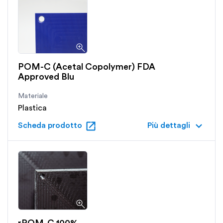
POM-C (Acetal Copolymer) FDA
Approved Blu
Materiale
Plastica
open_in_new
keyboard_arrow_down
Scheda prodotto
Più dettagli
rPOM-C 100%