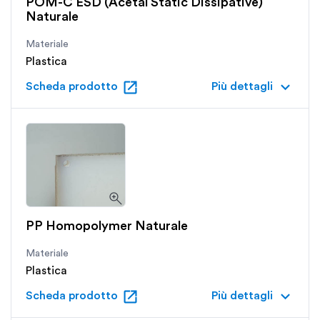
POM-C ESD (Acetal Static Dissipative)
Naturale
Materiale
Plastica
open_in_new
keyboard_arrow_down
Scheda prodotto
Più dettagli
PP Homopolymer Naturale
Materiale
Plastica
open_in_new
keyboard_arrow_down
Scheda prodotto
Più dettagli