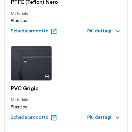
PTFE (Teflon) Nero
Materiale
Plastica
open_in_new
keyboard_arrow_down
Scheda prodotto
Più dettagli
PVC Grigio
Materiale
Plastica
open_in_new
keyboard_arrow_down
Scheda prodotto
Più dettagli