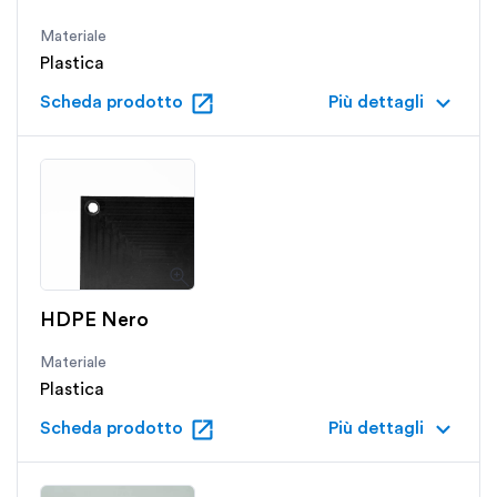
Materiale
Plastica
open_in_new
keyboard_arrow_down
Scheda prodotto
Più dettagli
HDPE Nero
Materiale
Plastica
open_in_new
keyboard_arrow_down
Scheda prodotto
Più dettagli