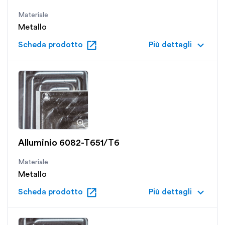
Materiale
Metallo
open_in_new
keyboard_arrow_down
Scheda prodotto
Più dettagli
Alluminio 6082-T651/T6
Materiale
Metallo
open_in_new
keyboard_arrow_down
Scheda prodotto
Più dettagli