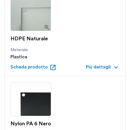
HDPE Naturale
Materiale
Plastica
open_in_new
keyboard_arrow_down
Scheda prodotto
Più dettagli
Nylon PA 6 Nero