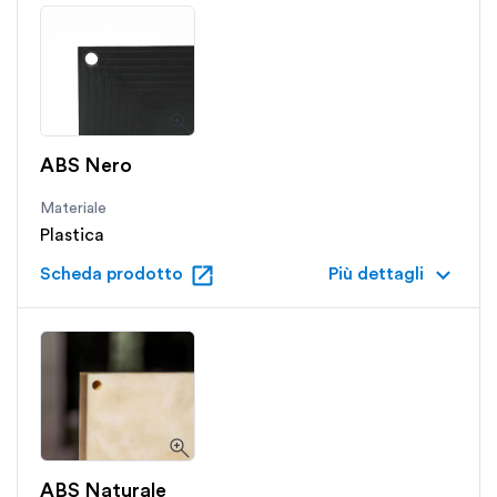
ABS Nero
Materiale
Plastica
open_in_new
keyboard_arrow_down
Scheda prodotto
Più dettagli
ABS Naturale