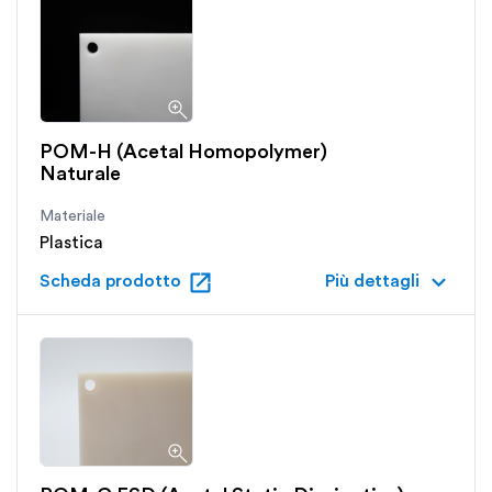
POM-H (Acetal Homopolymer)
Naturale
Materiale
Plastica
open_in_new
keyboard_arrow_down
Scheda prodotto
Più dettagli