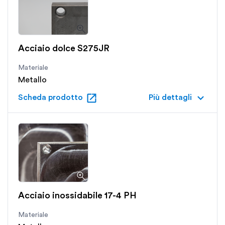
Acciaio dolce S275JR
Materiale
Metallo
open_in_new
keyboard_arrow_down
Scheda prodotto
Più dettagli
Acciaio inossidabile 17-4 PH
Materiale