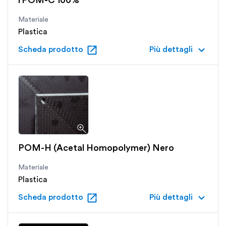
Materiale
Plastica
open_in_new
keyboard_arrow_down
Scheda prodotto
Più dettagli
POM-H (Acetal Homopolymer) Nero
Materiale
Plastica
open_in_new
keyboard_arrow_down
Scheda prodotto
Più dettagli