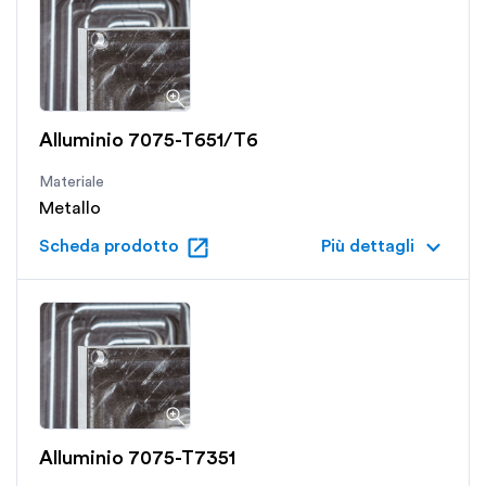
Alluminio 7075-T651/T6
Materiale
Metallo
open_in_new
keyboard_arrow_down
Scheda prodotto
Più dettagli
Alluminio 7075-T7351