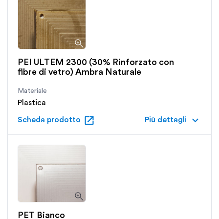
PEI ULTEM 2300 (30% Rinforzato con
fibre di vetro) Ambra Naturale
Materiale
Plastica
open_in_new
keyboard_arrow_down
Scheda prodotto
Più dettagli
PET Bianco