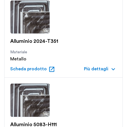
Alluminio 2024-T351
Materiale
Metallo
open_in_new
keyboard_arrow_down
Scheda prodotto
Più dettagli
Alluminio 5083-H111