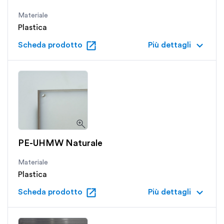
Materiale
Plastica
open_in_new
keyboard_arrow_down
Scheda prodotto
Più dettagli
PE-UHMW Naturale
Materiale
Plastica
open_in_new
keyboard_arrow_down
Scheda prodotto
Più dettagli