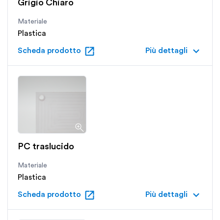
Grigio Chiaro
Materiale
Plastica
open_in_new
keyboard_arrow_down
Scheda prodotto
Più dettagli
PC traslucido
Materiale
Plastica
open_in_new
keyboard_arrow_down
Scheda prodotto
Più dettagli