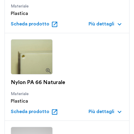
Materiale
Plastica
open_in_new
keyboard_arrow_down
Scheda prodotto
Più dettagli
Nylon PA 66 Naturale
Materiale
Plastica
open_in_new
keyboard_arrow_down
Scheda prodotto
Più dettagli