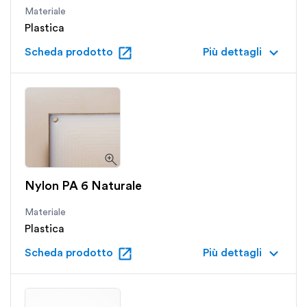
Materiale
Plastica
open_in_new
keyboard_arrow_down
Scheda prodotto
Più dettagli
Nylon PA 6 Naturale
Materiale
Plastica
open_in_new
keyboard_arrow_down
Scheda prodotto
Più dettagli