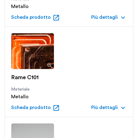
Metallo
open_in_new
keyboard_arrow_down
Scheda prodotto
Più dettagli
Rame C101
Materiale
Metallo
open_in_new
keyboard_arrow_down
Scheda prodotto
Più dettagli