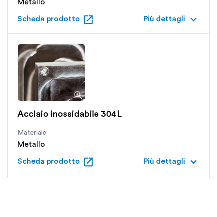
Metallo
open_in_new
keyboard_arrow_down
Scheda prodotto
Più dettagli
Acciaio inossidabile 304L
Materiale
Metallo
open_in_new
keyboard_arrow_down
Scheda prodotto
Più dettagli