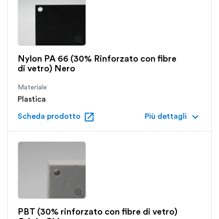
Nylon PA 66 (30% Rinforzato con fibre
di vetro) Nero
Materiale
Plastica
open_in_new
keyboard_arrow_down
Scheda prodotto
Più dettagli
PBT (30% rinforzato con fibre di vetro)