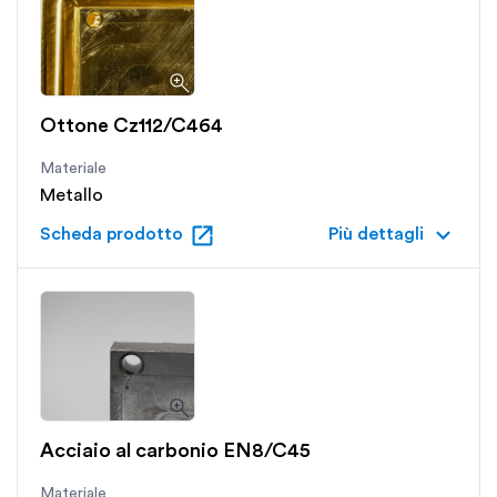
Ottone Cz112/C464
Materiale
Metallo
open_in_new
keyboard_arrow_down
Scheda prodotto
Più dettagli
Acciaio al carbonio EN8/C45
Materiale