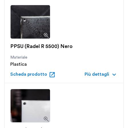
PPSU (Radel R 5500) Nero
Materiale
Plastica
open_in_new
keyboard_arrow_down
Scheda prodotto
Più dettagli