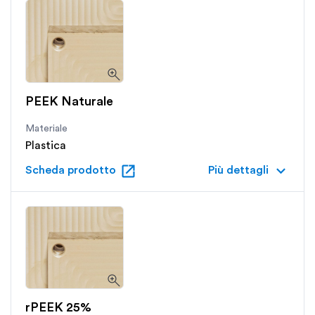
PEEK Naturale
Materiale
Plastica
open_in_new
keyboard_arrow_down
Scheda prodotto
Più dettagli
rPEEK 25%