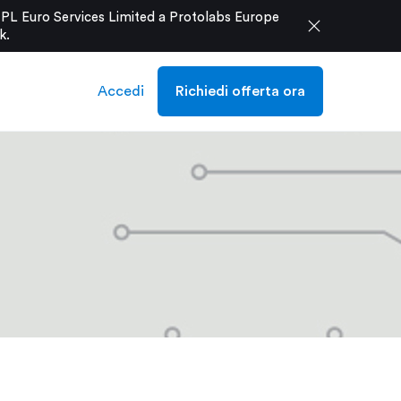
e PL Euro Services Limited a Protolabs Europe
close
k
.
Accedi
Richiedi offerta ora