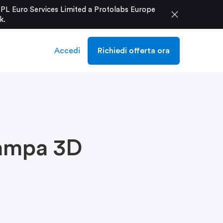
e PL Euro Services Limited a Protolabs Europe
close
k
.
Accedi
Richiedi offerta ora
tampa 3D