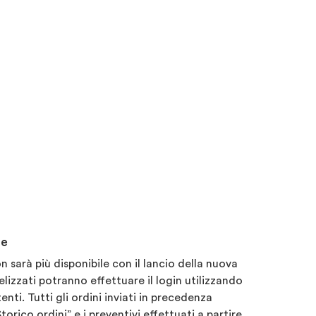
ne
 sarà più disponibile con il lancio della nuova
elizzati potranno effettuare il login utilizzando
enti. Tutti gli ordini inviati in precedenza
torico ordini” e i preventivi effettuati a partire