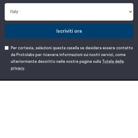
Iscriviti ora
Per cortesia, selezioni questa casella se desidera essere contatto
da Protolabs per ricevere informazioni sui nostri servizi, come
ulteriormente descritto nelle nostre pagine sulla
Tutela della
privacy
.
T: +39 0321 381211
E:
customerservice@protolabs.it