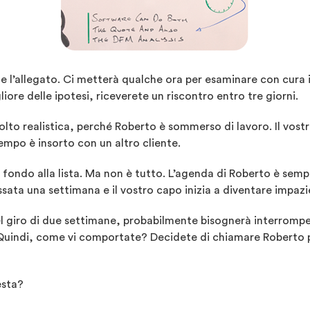
allegato. Ci metterà qualche ora per esaminare con cura il 
ore delle ipotesi, riceverete un riscontro entro tre giorni.
to realistica, perché Roberto è sommerso di lavoro. Il vostro
empo è insorto con un altro cliente.
in fondo alla lista. Ma non è tutto. L’agenda di Roberto è semp
ata una settimana e il vostro capo inizia a diventare impazie
nel giro di due settimane, probabilmente bisognerà interromper
 Quindi, come vi comportate? Decidete di chiamare Roberto pe
esta?