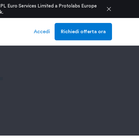
e PL Euro Services Limited a Protolabs Europe
close
k
.
Accedi
Richiedi offerta ora