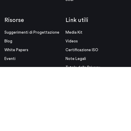
Risorse
Link utili
Suggerimenti di Progettazione
Media Kit
Blog
Videos
White Papers
Certificazione ISO
Eventi
Note Legali
Tutela della Privacy
Condizioni d'uso
Condizioni Generali di Vendita
© Proto Labs 1999-2026
|
Modifica consenso
Proto Labs, Ltd. è un datore di lavoro che si occupa di pari
opportunità.