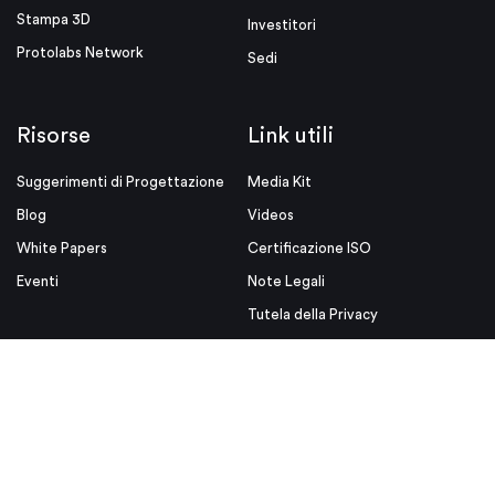
Stampa 3D
Investitori
Protolabs Network
Sedi
Risorse
Link utili
Suggerimenti di Progettazione
Media Kit
Blog
Videos
White Papers
Certificazione ISO
Eventi
Note Legali
Tutela della Privacy
Condizioni d'uso
Condizioni Generali di Vendita
© Proto Labs 1999-2026
|
Modifica consenso