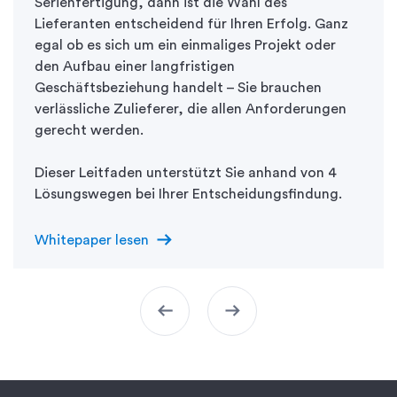
Serienfertigung, dann ist die Wahl des
Lieferanten entscheidend für Ihren Erfolg. Ganz
egal ob es sich um ein einmaliges Projekt oder
den Aufbau einer langfristigen
Geschäftsbeziehung handelt – Sie brauchen
verlässliche Zulieferer, die allen Anforderungen
gerecht werden.
Dieser Leitfaden unterstützt Sie anhand von 4
Lösungswegen bei Ihrer Entscheidungsfindung.
arrow_right_alt
Whitepaper lesen
arrow_left_alt
arrow_right_alt