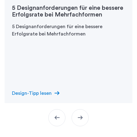
5 Designanforderungen für eine bessere
Erfolgsrate bei Mehrfachformen
5 Designanforderungen für eine bessere
Erfolgsrate bei Mehrfachformen
arrow_right_alt
Design-Tipp lesen
arrow_left_alt
arrow_right_alt