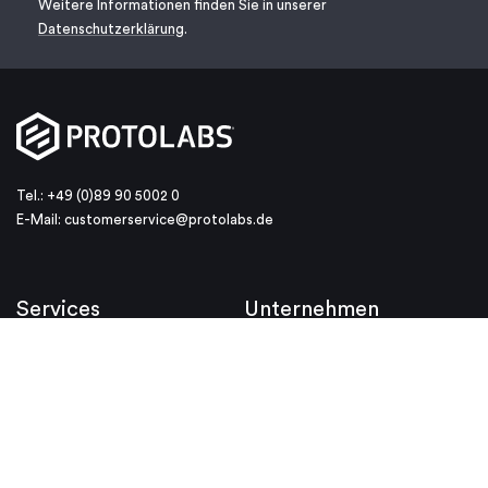
Weitere Informationen finden Sie in unserer
Datenschutzerklärung
.
Tel.: +49 (0)89 90 5002 0
E-Mail:
customerservice@protolabs.de
Services
Unternehmen
Spritzguss
Wer ist Protolabs
CNC-Bearbeitung
Warum Protolabs
3D-Druck
Investoren
Protolabs Network
Karriere
Standorte