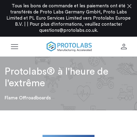
close
Tous les bons de commande et les paiements ont été
transférés de Proto Labs Germany GmbH, Proto Labs
Limited et PL Euro Services Limited vers Protolabs Europe
B.V. |
|
Pour plus d'informations, veuillez contacter
questions@protolabs.co.uk
.
menu
person
Protolabs® à l'heure de
l'extrême
Flame Offroadboards