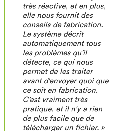
tr
è
s r
é
active, et en plus,
elle nous fournit des
conseils de fabrication.
Le syst
è
me d
é
crit
automatiquement tous
les probl
è
mes qu'il
d
é
tecte, ce qui nous
permet de les traiter
avant d'envoyer quoi que
ce soit en fabrication.
C'est vraiment tr
è
s
pratique, et il n'y a rien
de plus facile que de
t
é
l
é
charger un fichier.
»