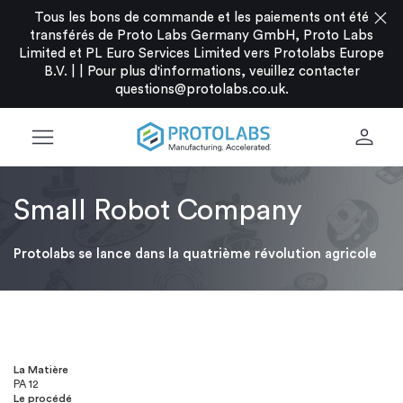
close
Tous les bons de commande et les paiements ont été
transférés de Proto Labs Germany GmbH, Proto Labs
Limited et PL Euro Services Limited vers Protolabs Europe
B.V. |
|
Pour plus d'informations, veuillez contacter
questions@protolabs.co.uk
.
menu
person
Small Robot Company
Protolabs se lance dans la quatrième révolution agricole
La Matière
PA 12
Le procédé