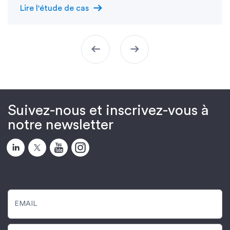
arrow_right_alt
Lire l'étude de cas
arrow_left_alt
arrow_right_alt
Suivez-nous et inscrivez-vous à
notre newsletter