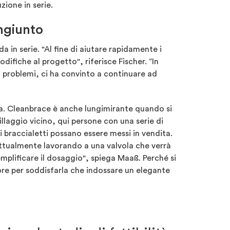
ione in serie.
ongiunto
 in serie. "Al fine di aiutare rapidamente i
difiche al progetto", riferisce Fischer. “In
i i problemi, ci ha convinto a continuare ad
ssa. Cleanbrace è anche lungimirante quando si
villaggio vicino, qui persone con una serie di
i braccialetti possano essere messi in vendita.
o attualmente lavorando a una valvola che verrà
mplificare il dosaggio", spiega Maaß. Perché si
ore per soddisfarla che indossare un elegante