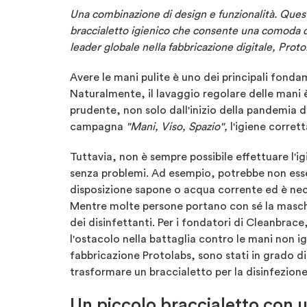
Una combinazione di design e funzionalità. Questo
braccialetto igienico che consente una comoda d
leader globale nella fabbricazione digitale, Prot
Avere le mani pulite è uno dei principali fonda
Naturalmente, il lavaggio regolare delle man
prudente, non solo dall'inizio della pandemia d
campagna
"Mani, Viso, Spazio",
l'igiene corret
Tuttavia, non è sempre possibile effettuare l'i
senza problemi. Ad esempio, potrebbe non esser
disposizione sapone o acqua corrente ed è nece
Mentre molte persone portano con sé la masc
dei disinfettanti. Per i fondatori di Cleanbrac
l'ostacolo nella battaglia contro le mani non igi
fabbricazione Protolabs, sono stati in grado di 
trasformare un braccialetto per la disinfezion
Un piccolo braccialetto con