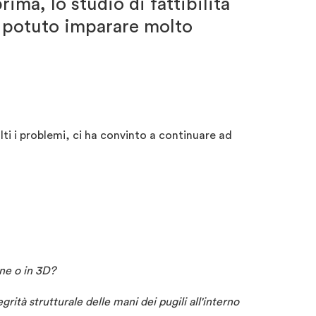
ma, lo studio di fattibilità
o potuto imparare molto
olti i problemi, ci ha convinto a continuare ad
one o in 3D?
egrità strutturale delle mani dei pugili all'interno