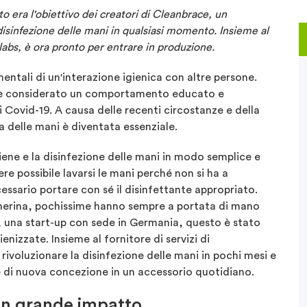
 era l'obiettivo dei creatori di Cleanbrace, un
isinfezione delle mani in qualsiasi momento. Insieme al
olabs, è ora pronto per entrare in produzione.
mentali di un'interazione igienica con altre persone.
i è considerato un comportamento educato e
i Covid-19. A causa delle recenti circostanze e della
ta delle mani è diventata essenziale.
giene e la disinfezione delle mani in modo semplice e
e possibile lavarsi le mani perché non si ha a
ssario portare con sé il disinfettante appropriato.
herina, pochissime hanno sempre a portata di mano
e, una start-up con sede in Germania, questo è stato
enizzate. Insieme al fornitore di servizi di
rivoluzionare la disinfezione delle mani in pochi mesi e
e di nuova concezione in un accessorio quotidiano.
 un grande impatto