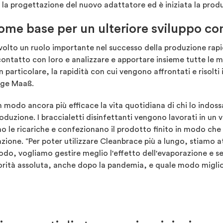
la progettazione del nuovo adattatore ed è iniziata la produz
ome base per un ulteriore sviluppo c
olto un ruolo importante nel successo della produzione rapida
contatto con loro e analizzare e apportare insieme tutte le mo
In particolare, la rapidità con cui vengono affrontati e risolt
unge Maaß.
in modo ancora più efficace la vita quotidiana di chi lo indo
roduzione. I braccialetti disinfettanti vengono lavorati in un 
no le ricariche e confezionano il prodotto finito in modo che 
ficazione. “Per poter utilizzare Cleanbrace più a lungo, stiam
odo, vogliamo gestire meglio l'effetto dell'evaporazione e se
riorità assoluta, anche dopo la pandemia, e quale modo migli