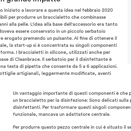
 iniziato a lavorare a questa idea nel febbraio 2020
ssibili per produrre un braccialetto che combinasse
ni alla pelle. L'idea alla base dell'accessorio era tanto
doveva essere conservato in un piccolo serbatoio
ere erogato premendo un pulsante. Al fine di ottenere il
ale, la start-up si è concentrata su singoli componenti
orma. I braccialetti in silicone, utilizzati anche per
base di Cleanbrace. Il serbatoio per il disinfettante è
a testa di pipetta che consente da 5 a 6 applicazioni.
ttiglie artigianali, leggermente modificate, aventi
Un vantaggio importante di questi componenti è che poss
un braccialetto per la disinfezione: Sono delicati sulla p
disinfettanti. Per trasformare questi singoli component
funzionale, mancava un adattatore centrale.
Per produrre questo pezzo centrale in cui è situato il s