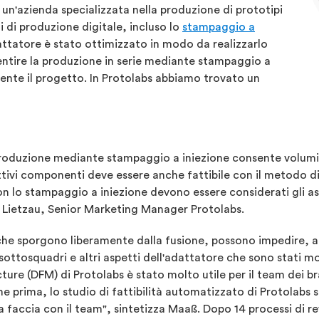
un'azienda specializzata nella produzione di prototipi
i di produzione digitale, incluso lo
stampaggio a
adattatore è stato ottimizzato in modo da realizzarlo
sentire la produzione in serie mediante stampaggio a
nte il progetto. In Protolabs abbiamo trovato un
 produzione mediante stampaggio a iniezione consente volumi 
pettivi componenti deve essere anche fattibile con il metodo
on lo stampaggio a iniezione devono essere considerati gli as
n Lietzau, Senior Marketing Manager Protolabs.
i che sporgono liberamente dalla fusione, possono impedire,
ottosquadri e altri aspetti dell'adattatore che sono stati mo
ure (DFM) di Protolabs è stato molto utile per il team dei bra
 prima, lo studio di fattibilità automatizzato di Protolabs s
faccia con il team", sintetizza Maaß. Dopo 14 processi di revis