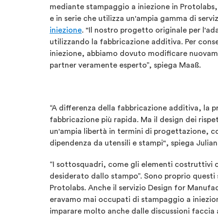
mediante stampaggio a iniezione in Protolabs, 
e in serie che utilizza un'ampia gamma di serviz
iniezione
. "Il nostro progetto originale per l'
utilizzando la fabbricazione additiva. Per con
iniezione, abbiamo dovuto modificare nuovame
partner veramente esperto”, spiega Maaß.
“A differenza della fabbricazione additiva, la
fabbricazione più rapida. Ma il design dei ris
un'ampia libertà in termini di progettazione, c
dipendenza da utensili e stampi", spiega Julia
“I sottosquadri, come gli elementi costruttiv
desiderato dallo stampo”. Sono proprio questi s
Protolabs. Anche il servizio Design for Manufact
eravamo mai occupati di stampaggio a iniezione
imparare molto anche dalle discussioni faccia a 