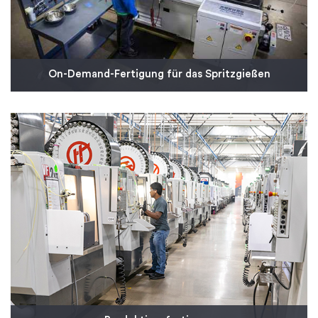
On-Demand-Fertigung für das Spritzgießen
Unser On-Demand-Spritzguss-Service erfüllt Ihre
Produktionsanforderungen ohne
Mindestbestellmenge und bietet Flexibilität,
Konsistenz und Qualität in der Lieferkette. Wir
setzen wissenschaftliche Spritzgusstechniken,
CTQ-Prüfungen (Critical-to-Quality) mit
automatisierter Inline-KMG-Technologie und vieles
mehr ein, um eine gleichbleibende Maßhaltigkeit zu
gewährleisten.
Mehr erfahren