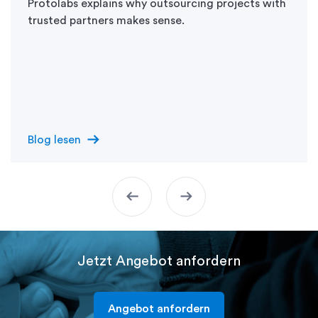
Protolabs explains why outsourcing projects with
trusted partners makes sense.
arrow_right_alt
Blog lesen
arrow_left_alt
arrow_right_alt
Jetzt Angebot anfordern
Angebot anfordern