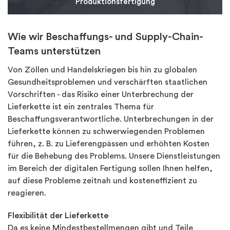
Produktionsfertigung
Wir sind Ihr Fertigungspartner für die Umsetzung
von Projekten in die Produktion. Wir bieten Ihnen ein
Wie wir Beschaffungs- und Supply-Chain-
komplettes Programmmanagement mit einem
Teams unterstützen
Team, das unsere Kompetenzen mit der
Optimierung von Kosten, Quantität und
Von Zöllen und Handelskriegen bis hin zu globalen
Qualitätskontrolle Ihres Produktionsauftrages in
Einklang bringen kann.
Gesundheitsproblemen und verschärften staatlichen
Vorschriften - das Risiko einer Unterbrechung der
Mehr erfahren
Lieferkette ist ein zentrales Thema für
Beschaffungsverantwortliche. Unterbrechungen in der
Lieferkette können zu schwerwiegenden Problemen
führen, z. B. zu Lieferengpässen und erhöhten Kosten
für die Behebung des Problems. Unsere Dienstleistungen
im Bereich der digitalen Fertigung sollen Ihnen helfen,
auf diese Probleme zeitnah und kosteneffizient zu
reagieren.
Flexibilität der Lieferkette
Da es keine Mindestbestellmengen gibt und Teile