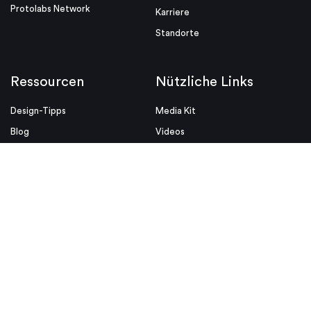
Protolabs Network
Karriere
Standorte
Ressourcen
Nützliche Links
Design-Tipps
Media Kit
Blog
Videos
Whitepaper
ISO
Designhilfen
Rechtliche Hinweise
Insight
Allgemeine Verkaufsbedingungen
Datenschutz & Cookie Richtlinien
© Proto Labs 1999-2026
|
Einwilligung ändern