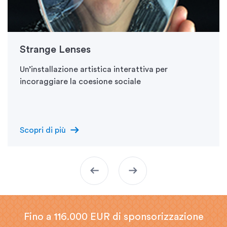
Strange Lenses
Un’installazione artistica interattiva per
incoraggiare la coesione sociale
arrow_right_alt
Scopri di più
arrow_left_alt
arrow_right_alt
Fino a 116.000 EUR di sponsorizzazione