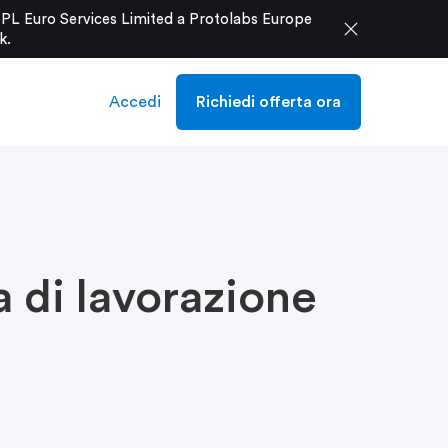
e PL Euro Services Limited a Protolabs Europe
close
k
.
Accedi
Richiedi offerta ora
a di lavorazione