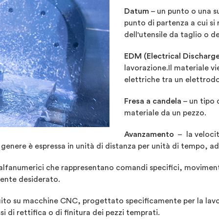
Datum
– un punto o una sup
punto di partenza a cui si 
dell'utensile da taglio o d
EDM (Electrical Discharg
lavorazione.Il materiale v
elettriche tra un elettrodo
Fresa a candela
– un tipo d
materiale da un pezzo.
Avanzamento
– la velocit
genere è espressa in unità di distanza per unità di tempo, a
 alfanumerici che rappresentano comandi specifici, movimenti,
ente desiderato.
ito su macchine CNC, progettato specificamente per la lavor
i di rettifica o di finitura dei pezzi temprati.