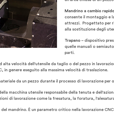
Mandrino a cambio rapido
consente il montaggio e l
attrezzi. Progettato per ri
alla sostituzione degli uten
Trapano
–
dispositivo
pres
quelle manuali o semiaut
parti.
d alta veloc
ità dell'utensile da taglio o del pezzo in lavora
, in genere eseguito alla massima velocità di traslazione.
 materiale da un pezzo durante il processo di lavorazione per
della macchina utensile responsabile della tenuta e dell'azion
ioni di lavorazione come la fresatura, la foratura, l'alesatura 
ne del mandrino. È un parametro critico nella lavorazione CNC