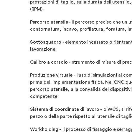
prestazioni di taglio, sulla durata dell'utensile,
(RPM).
Percorso utensile
- il percorso preciso che un u
contornatura, incavo, profilatura, foratura, l
Sottosquadro
- elemento incassato o rientran
lavorazione.
Calibro a corsoio -
strumento di misura di precis
Produz
ione virtuale -
l'uso di simulazioni al co
prima dell'implementazione fisica. Nel CNC quest
percorso utensile, alla convalida dei dispositivi
competenze.
Sistema di coordinate di lavoro -
o WCS, si rife
pezzo o della parte rispetto all'utensile di ta
Workholding -
il processo di fissaggio e serra