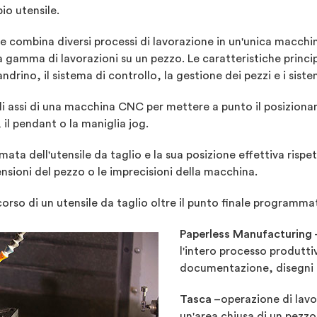
io utensile.
 combina diversi processi di lavorazione in un'unica macchi
gamma di lavorazioni su un pezzo. Le caratteristiche principa
ndrino, il sistema di controllo, la gestione dei pezzi e i sist
assi di una macchina CNC per mettere a punto il posizioname
 il pendant o la maniglia jog.
mata dell'utensile da taglio e la sua posizione effettiva ris
nsioni del pezzo o le imprecisioni della macchina.
corso di un utensile da taglio oltre il punto finale programma
Paperless Manufacturing
l'intero processo produtti
documentazione, disegni e 
Tasca
–
operazione di lavo
un'area chiusa di un pezzo