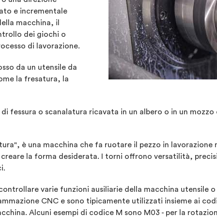
lato e incrementale
della macchina, il
trollo dei giochi o
rocesso di lavorazione.
osso da un utensile da
ome la fresatura, la
ico di fessura o scanalatura ricavata in un albero o in un mo
ura", è una macchina che fa ruotare il pezzo in lavorazione 
creare la forma desiderata. I torni offrono versatilità, preci
i.
controllare varie funzioni ausiliarie della macchina utensile o
ammazione CNC e sono tipicamente utilizzati insieme ai codic
acchina. Alcuni esempi di codice M sono M03 - per la rotazio