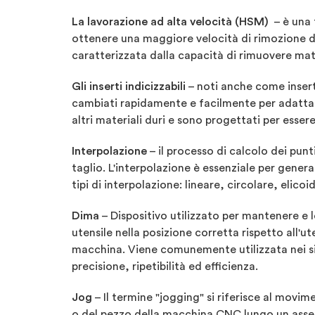
La lavorazione ad alta velocità (HSM)
– è una 
ottenere una maggiore velocità di rimozione de
caratterizzata dalla capacità di rimuovere mate
Gli inserti indicizzabili
– noti anche come inserti
cambiati rapidamente e facilmente per adattarsi
altri materiali duri e sono progettati per essere
Interpolazione
– il processo di calcolo dei punt
taglio. L'interpolazione è essenziale per gener
tipi di interpolazione: lineare, circolare, elicoid
Dima
– Dispositivo utilizzato per mantenere e 
utensile nella posizione corretta rispetto all'ute
macchina. Viene comunemente utilizzata nei s
precisione, ripetibilità ed efficienza.
Jog
– Il termine "jogging" si riferisce al movim
o del pezzo della macchina CNC lungo un asse