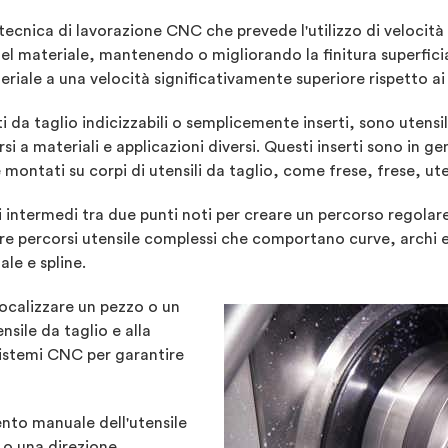
tecnica di lavorazione CNC che prevede l'utilizzo di velocità
l materiale, mantenendo o migliorando la finitura superficia
riale a una velocità significativamente superiore rispetto ai
 da taglio indicizzabili o semplicemente inserti, sono utensil
 a materiali e applicazioni diversi. Questi inserti sono in g
 montati su corpi di utensili da taglio, come frese, frese, ute
i intermedi tra due punti noti per creare un percorso regolare
are percorsi utensile complessi che comportano curve, archi e 
ale e spline.
localizzare un pezzo o un
nsile da taglio e alla
istemi CNC per garantire
ento manuale dell'utensile
 o una direzione