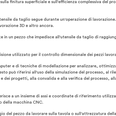
 sulla finitura superficiale e sull'efficienza complessiva del pr
tensile da taglio segue durante un'operazione di lavorazione. E
avorazione 3D e altro ancora.
te in un pezzo che impedisce all'utensile da taglio di raggiu
ione utilizzato per il controllo dimensionale dei pezzi lavora
mputer e di tecniche di modellazione per analizzare, ottimizz
o può riferirsi all'uso della simulazione del processo, al rile
 e dei progetti, alla convalida e alla verifica del processo, al
risce a un insieme di assi e coordinate di riferimento utilizza
glio della macchina CNC.
ggio del pezzo da lavorare sulla tavola o sull'attrezzatura de