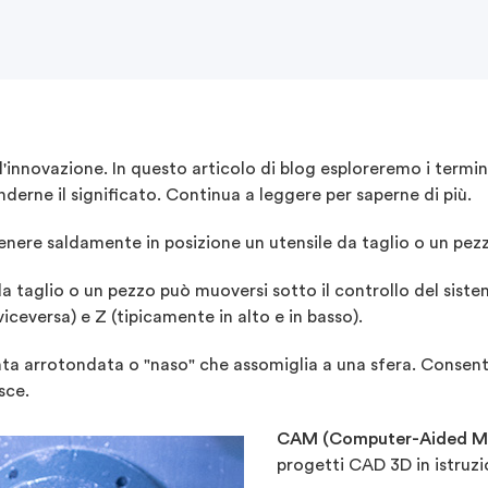
'innovazione. In questo articolo di blog esploreremo i termin
erne il significato. Continua a leggere per saperne di più.
 tenere saldamente in posizione un utensile da taglio o un pez
da taglio o un pezzo può muoversi sotto il controllo del siste
viceversa) e Z (tipicamente in alto e in basso).
ta arrotondata o "naso" che assomiglia a una sfera. Consente
isce.
CAM (Computer-Aided Ma
progetti CAD 3D in istruz