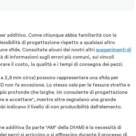
a per additivo. Come chiunque abbia familiarità con la
ssibilità di progettazione rispetto a qualsiasi altro
ne sfide. Consultate alcuni dei nostri altri
suggerimenti di
di informazioni sugli errori più comuni, sui vincoli
are il costo, la qualità e i tempi di consegna dei pezzi.
5 a 2,8 mm circa) possono rappresentare una sfida per
D non fa eccezione. Lo stesso vale per le fessure strette e
e più profonde che larghe. Un consulente di progettazione
e e accettare", mentre altre segnalano una grande
i indicano il livello di non producibilità dell'elemento.
ne additiva (la parte "AM" della DfAM) è la necessità di
dei pezzi si arriccino o si affloscino durante il processo di