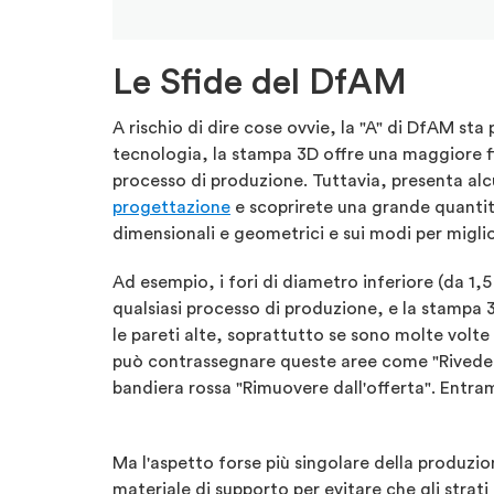
Le Sfide del DfAM
A rischio di dire cose ovvie, la "A" di DfAM st
tecnologia, la stampa 3D offre una maggiore fle
processo di produzione. Tuttavia, presenta alcu
progettazione
e scoprirete una grande quantità 
dimensionali e geometrici e sui modi per miglior
Ad esempio, i fori di diametro inferiore (da 1,
qualsiasi processo di produzione, e la stampa 3
le pareti alte, soprattutto se sono molte volt
può contrassegnare queste aree come "Riveder
bandiera rossa "Rimuovere dall'offerta". Entramb
Ma l'aspetto forse più singolare della produzio
materiale di supporto per evitare che gli strati 