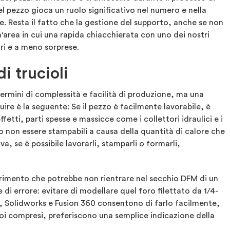
l pezzo gioca un ruolo significativo nel numero e nella
re. Resta il fatto che la gestione del supporto, anche se non
area in cui una rapida chiacchierata con uno dei nostri
ori e a meno sorprese.
i trucioli
rmini di complessità e facilità di produzione, ma una
re è la seguente: Se il pezzo è facilmente lavorabile, è
etti, parti spesse e massicce come i collettori idraulici e i
ro non essere stampabili a causa della quantità di calore che
a, se è possibile lavorarli, stamparli o formarli,
erimento che potrebbe non rientrare nel secchio DFM di un
i errore: evitare di modellare quel foro filettato da 1/4-
to, Solidworks e Fusion 360 consentono di farlo facilmente,
oi compresi, preferiscono una semplice indicazione della