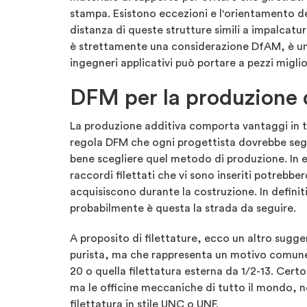
stampa. Esistono eccezioni e l'orientamento de
distanza di queste strutture simili a impalcatu
è strettamente una considerazione DfAM, è un'
ingegneri applicativi può portare a pezzi migli
DFM per la produzione d
La produzione additiva comporta vantaggi in te
regola DFM che ogni progettista dovrebbe segui
bene scegliere quel metodo di produzione. In eff
raccordi filettati che vi sono inseriti potrebbe
acquisiscono durante la costruzione. In definitiv
probabilmente è questa la strada da seguire.
A proposito di filettature, ecco un altro sugg
purista, ma che rappresenta un motivo comune d
20 o quella filettatura esterna da 1/2-13. Cer
ma le officine meccaniche di tutto il mondo, n
filettatura in stile UNC o UNF.