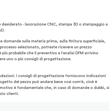
ne desiderato - lavorazione CNC, stampa 3D o stampaggio a
AD.
domande sulla materia prima, sulla finitura superficiale,
l processo selezionato, potreste ricevere un prezzo
 più probabile che il preventivo e l'analisi DFM arrivino
ere uno o più consigli di progettazione.
ndazioni. I consigli di progettazione forniscono indicazioni
l progetto del pezzo può andare bene così com'è, cioè è
o motivo è fondamentale che, in caso di domande o dubbi, si
io clienti.