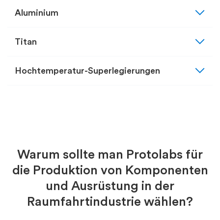
expand_more
Aluminium
expand_more
Titan
expand_more
Hochtemperatur-Superlegierungen
Warum sollte man Protolabs für
die Produktion von Komponenten
und Ausrüstung in der
Raumfahrtindustrie wählen?