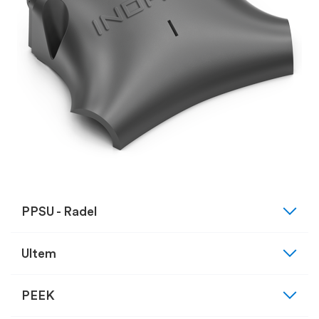
expand_more
PPSU - Radel
expand_more
Ultem
expand_more
PEEK