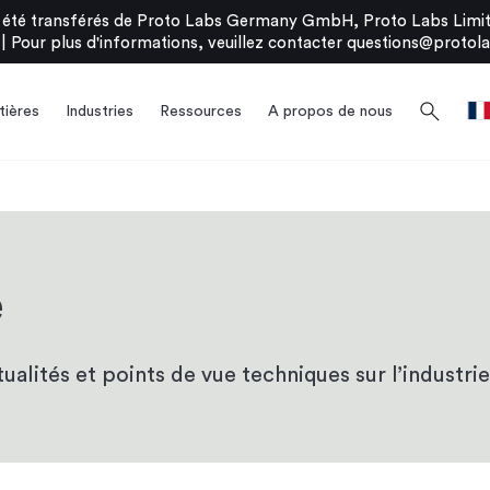
été transférés de Proto Labs Germany GmbH, Proto Labs Limite
|
Pour plus d'informations, veuillez contacter
questions@protola
search
ières
Industries
Ressources
A propos de nous
e
alités et points de vue techniques sur l’industrie