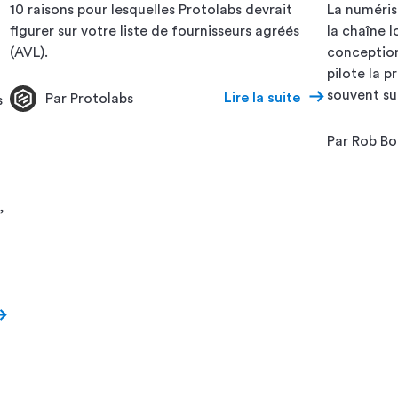
10 raisons pour lesquelles Protolabs devrait
La numéris
figurer sur votre liste de fournisseurs agréés
la chaîne l
(AVL).
conception
pilote la p
souvent su
Lire la suite
Par Protolabs
s
Par Rob B
,