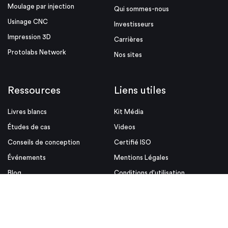
Moulage par injection
Qui sommes-nous
Usinage CNC
Investisseurs
Impression 3D
Carrières
Protolabs Network
Nos sites
Ressources
Liens utiles
Livres blancs
Kit Média
Études de cas
Videos
Conseils de conception
Certifié ISO
Événements
Mentions Légales
Blog
Conditions d'utilisation
Aides à la conception
Politique de confidentialite et
cookies
Conditions Générales de vente