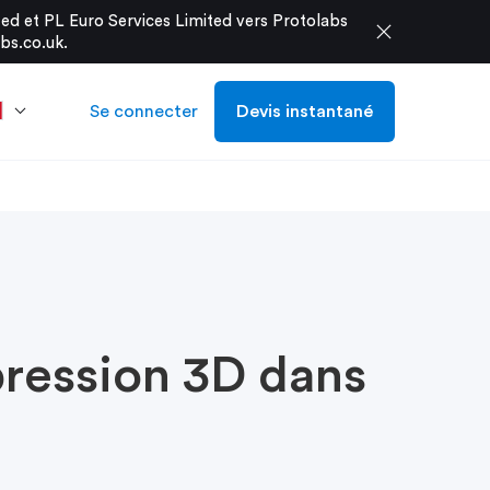
d et PL Euro Services Limited vers Protolabs
close
bs.co.uk
.
Se connecter
Devis instantané
pression 3D dans