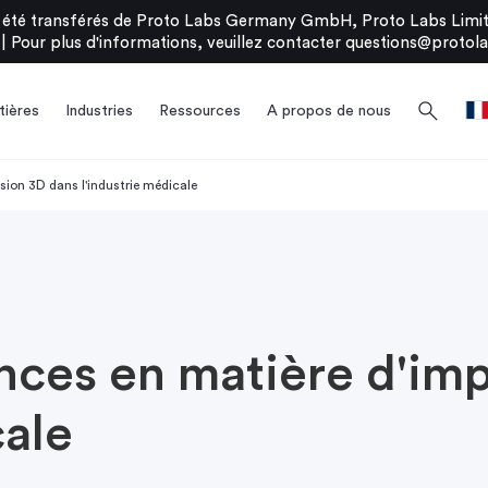
été transférés de Proto Labs Germany GmbH, Proto Labs Limite
|
Pour plus d'informations, veuillez contacter
questions@protola
search
ières
Industries
Ressources
A propos de nous
sion 3D dans l'industrie médicale
nces en matière d'im
cale