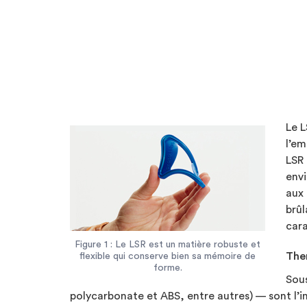
Le L
l’em
LSR 
envi
aux 
brûl
cara
Figure 1 : Le LSR est un matière robuste et
The
flexible qui conserve bien sa mémoire de
forme.
Sous
polycarbonate et ABS, entre autres) — sont l’