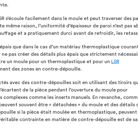
nte.
 LSR s’écoule facilement dans le moule et peut traverser des 
e même raison, l’uniformité d’épaisseur de paroi n’est pas a
auffage et a pratiquement durci avant de refroidir, les retas
 épais que dans le cas d’un matériau thermoplastique courant 
 ne pas créer des détails plus épais que strictement nécessai
ntre un moule pour un thermoplastique et pour un
LSR
ement des zones en contre-dépouille.
és avec des contre-dépouilles soit en utilisant des tiroirs qu
s’écartent de la pièce pendant l’ouverture du moule pour
ues complexes comme les inserts manuels. En revanche, comm
s peuvent souvent être « détachées » du moule et des détails 
pouille si la pièce était moulée en thermoplastique, peuvent
éritable contrainte en matière de contre-dépouille est de savo