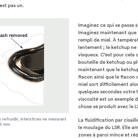
est pas un.
Imaginez ce qui se passe s
Imaginez maintenant que v
rempli de miel. À tempéra
lentement ; le ketchup ne 
visqueux. C’est pour cela 
bouteille de ketchup ou pl
maintenant que le ketchup
flacon ainsi que le flacon
miel sort difficilement al
quelques secondes votre 
viscosité est un exemple d
chose se produit avec le L
 refroidir, interstices ne mesurant
La fluidification par cisail
05 mm.
le moulage du LSR. Elle am
zones à paroi mince et ré