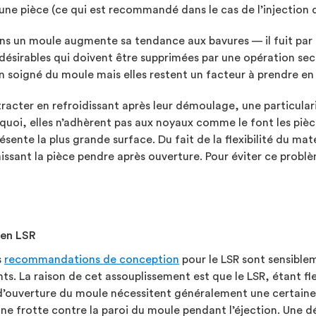
une pièce (ce qui est recommandé dans le cas de l’injection 
s un moule augmente sa tendance aux bavures — il fuit par de
ésirables qui doivent être supprimées par une opération secon
gn soigné du moule mais elles restent un facteur à prendre e
racter en refroidissant après leur démoulage, une particular
uoi, elles n’adhèrent pas aux noyaux comme le font les pièc
sente la plus grande surface. Du fait de la flexibilité du maté
sant la pièce pendre après ouverture. Pour éviter ce problème
 en LSR
s
recommandations de conception
pour le LSR sont sensible
ts. La raison de cet assouplissement est que le LSR, étant fle
 d’ouverture du moule nécessitent généralement une certaine
e ne frotte contre la paroi du moule pendant l’éjection. Une 