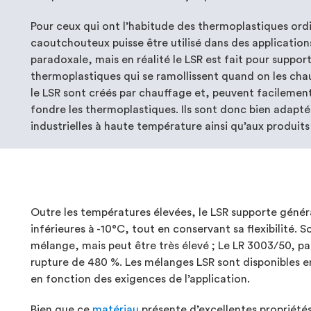
Pour ceux qui ont l’habitude des thermoplastiques ordi
caoutchouteux puisse être utilisé dans des applicatio
paradoxale, mais en réalité le LSR est fait pour suppor
thermoplastiques qui se ramollissent quand on les ch
le LSR sont créés par chauffage et, peuvent facilemen
fondre les thermoplastiques. Ils sont donc bien adapté
industrielles à haute température ainsi qu’aux produits
Outre les températures élevées, le LSR supporte génér
inférieures à -10°C, tout en conservant sa flexibilité. S
mélange, mais peut être très élevé ; Le LR 3003/50, p
rupture de 480 %. Les mélanges LSR sont disponibles e
en fonction des exigences de l’application.
Bien que ce
matériau
présente d’excellentes propriétés