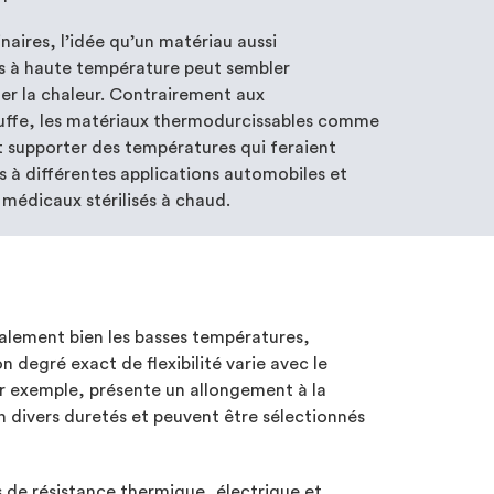
naires, l’idée qu’un matériau aussi
ns à haute température peut sembler
ter la chaleur. Contrairement aux
auffe, les matériaux thermodurcissables comme
t supporter des températures qui feraient
s à différentes applications automobiles et
 médicaux stérilisés à chaud.
alement bien les basses températures,
on degré exact de flexibilité varie avec le
ar exemple, présente un allongement à la
n divers duretés et peuvent être sélectionnés
 de résistance thermique, électrique et