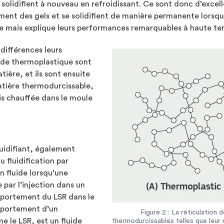
 se solidifient à nouveau en refroidissant. Ce sont donc d’exce
ment des gels et se solidifient de manière permanente lorsqu’
e mais explique leurs performances remarquables à haute te
 différences leurs
 de thermoplastique sont
atière, et ils sont ensuite
matière thermodurcissable,
uis chauffée dans le moule
luidifiant, également
u fluidification par
un fluide lorsqu’une
 par l’injection dans un
mportement du LSR dans le
omportement d’un
Figure 2 : La réticulation
 le LSR, est un fluide
thermodurcissables telles que leur r