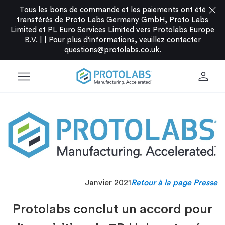
close
Tous les bons de commande et les paiements ont été
transférés de Proto Labs Germany GmbH, Proto Labs
Limited et PL Euro Services Limited vers Protolabs Europe
B.V. |
|
Pour plus d'informations, veuillez contacter
questions@protolabs.co.uk
.
menu
person
Janvier 2021
Retour à la page Presse
Protolabs conclut un accord pour